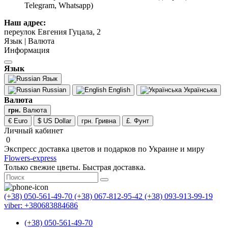
Telegram, Whatsapp)
Наш адрес:
переулок Евгения Гуцала, 2
Язык | Валюта
Информация
Язык
Язык
Russian
English
Українська
Валюта
грн.
Валюта
€ Euro
$ US Dollar
грн. Гривна
£. Фунт
Личный кабинет
0
Экспресс доставка цветов и подарков по Украине и миру
Flowers-express
Только свежие цветы. Быстрая доставка.
(+38) 050-561-49-70
(+38) 067-812-95-42
(+38) 093-913-99-19
viber: +380683884686
(+38) 050-561-49-70