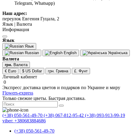
Telegram, Whatsapp)
Наш адрес:
переулок Евгения Гуцала, 2
Язык | Валюта
Информация
Язык
Язык
Russian
English
Українська
Валюта
грн.
Валюта
€ Euro
$ US Dollar
грн. Гривна
£. Фунт
Личный кабинет
0
Экспресс доставка цветов и подарков по Украине и миру
Flowers-express
Только свежие цветы. Быстрая доставка.
(+38) 050-561-49-70
(+38) 067-812-95-42
(+38) 093-913-99-19
viber: +380683884686
(+38) 050-561-49-70