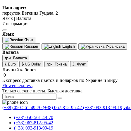
Наш адрес:
переулок Евгения Гуцала, 2
Язык | Валюта
Информация
Язык
Язык
Russian
English
Українська
Валюта
грн.
Валюта
€ Euro
$ US Dollar
грн. Гривна
£. Фунт
Личный кабинет
0
Экспресс доставка цветов и подарков по Украине и миру
Flowers-express
Только свежие цветы. Быстрая доставка.
(+38) 050-561-49-70
(+38) 067-812-95-42
(+38) 093-913-99-19
vib
(+38) 050-561-49-70
(+38) 067-812-95-42
(+38) 093-913-99-19