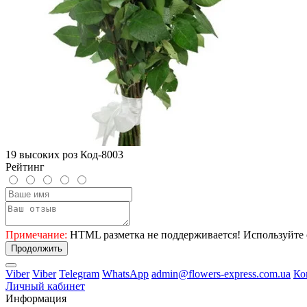
19 высоких роз Код-8003
Рейтинг
Примечание:
HTML разметка не поддерживается! Используйте 
Продолжить
Viber
Viber
Telegram
WhatsApp
admin@flowers-express.com.ua
Ко
Личный кабинет
Информация