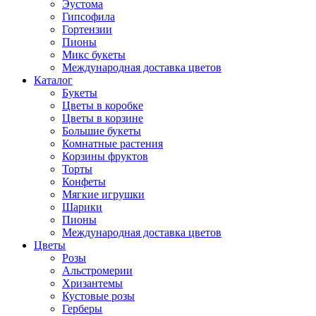
Эустома
Гипсофила
Гортензии
Пионы
Микс букеты
Международная доставка цветов
Каталог
Букеты
Цветы в коробке
Цветы в корзине
Большие букеты
Комнатные растения
Корзины фруктов
Торты
Конфеты
Мягкие игрушки
Шарики
Пионы
Международная доставка цветов
Цветы
Розы
Альстромерии
Хризантемы
Кустовые розы
Герберы