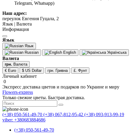
Telegram, Whatsapp)
Наш адрес:
переулок Евгения Гуцала, 2
Язык | Валюта
Информация
Язык
Язык
Russian
English
Українська
Валюта
грн.
Валюта
€ Euro
$ US Dollar
грн. Гривна
£. Фунт
Личный кабинет
0
Экспресс доставка цветов и подарков по Украине и миру
Flowers-express
Только свежие цветы. Быстрая доставка.
(+38) 050-561-49-70
(+38) 067-812-95-42
(+38) 093-913-99-19
viber: +380683884686
(+38) 050-561-49-70