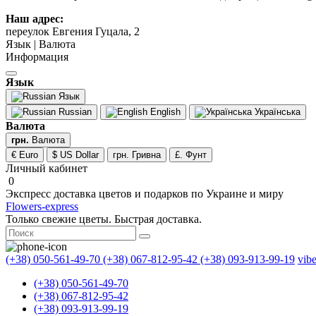
Наш адрес:
переулок Евгения Гуцала, 2
Язык | Валюта
Информация
Язык
Язык
Russian
English
Українська
Валюта
грн.
Валюта
€ Euro
$ US Dollar
грн. Гривна
£. Фунт
Личный кабинет
0
Экспресс доставка цветов и подарков по Украине и миру
Flowers-express
Только свежие цветы. Быстрая доставка.
(+38) 050-561-49-70
(+38) 067-812-95-42
(+38) 093-913-99-19
vib
(+38) 050-561-49-70
(+38) 067-812-95-42
(+38) 093-913-99-19