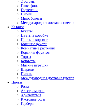
Эустома
Гипсофила
Гортензии
Пионы
Микс букеты
Международная доставка цветов
Каталог
Букеты
Цветы в коробке
Цветы в корзине
Большие букеты
Комнатные растения
Корзины фруктов
Торты
Конфеты
Мягкие игрушки
Шарики
Пионы
Международная доставка цветов
Цветы
Розы
Альстромерии
Хризантемы
Кустовые розы
Герберы