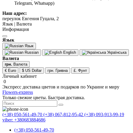
Telegram, Whatsapp)
Наш адрес:
переулок Евгения Гуцала, 2
Язык | Валюта
Информация
Язык
Язык
Russian
English
Українська
Валюта
грн.
Валюта
€ Euro
$ US Dollar
грн. Гривна
£. Фунт
Личный кабинет
0
Экспресс доставка цветов и подарков по Украине и миру
Flowers-express
Только свежие цветы. Быстрая доставка.
(+38) 050-561-49-70
(+38) 067-812-95-42
(+38) 093-913-99-19
viber: +380683884686
(+38) 050-561-49-70