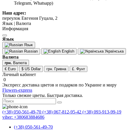
Telegram, Whatsapp)
Наш адрес:
переулок Евгения Гуцала, 2
Язык | Валюта
Информация
Язык
Язык
Russian
English
Українська
Валюта
грн.
Валюта
€ Euro
$ US Dollar
грн. Гривна
£. Фунт
Личный кабинет
0
Экспресс доставка цветов и подарков по Украине и миру
Flowers-express
Только свежие цветы. Быстрая доставка.
(+38) 050-561-49-70
(+38) 067-812-95-42
(+38) 093-913-99-19
viber: +380683884686
(+38) 050-561-49-70