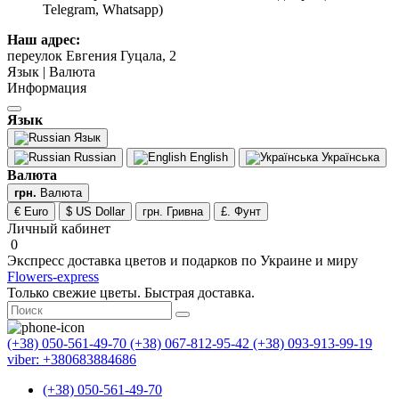
Telegram, Whatsapp)
Наш адрес:
переулок Евгения Гуцала, 2
Язык | Валюта
Информация
Язык
Язык
Russian
English
Українська
Валюта
грн.
Валюта
€ Euro
$ US Dollar
грн. Гривна
£. Фунт
Личный кабинет
0
Экспресс доставка цветов и подарков по Украине и миру
Flowers-express
Только свежие цветы. Быстрая доставка.
(+38) 050-561-49-70
(+38) 067-812-95-42
(+38) 093-913-99-19
viber: +380683884686
(+38) 050-561-49-70