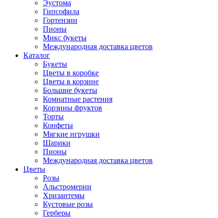
Эустома
Гипсофила
Гортензии
Пионы
Микс букеты
Международная доставка цветов
Каталог
Букеты
Цветы в коробке
Цветы в корзине
Большие букеты
Комнатные растения
Корзины фруктов
Торты
Конфеты
Мягкие игрушки
Шарики
Пионы
Международная доставка цветов
Цветы
Розы
Альстромерии
Хризантемы
Кустовые розы
Герберы