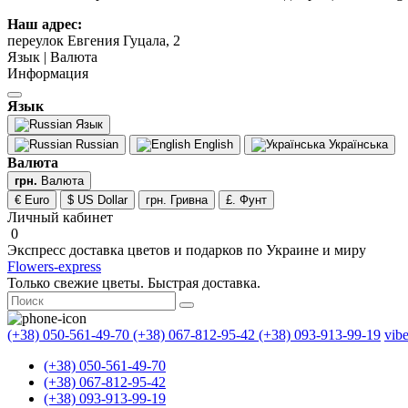
Наш адрес:
переулок Евгения Гуцала, 2
Язык | Валюта
Информация
Язык
Язык
Russian
English
Українська
Валюта
грн.
Валюта
€ Euro
$ US Dollar
грн. Гривна
£. Фунт
Личный кабинет
0
Экспресс доставка цветов и подарков по Украине и миру
Flowers-express
Только свежие цветы. Быстрая доставка.
(+38) 050-561-49-70
(+38) 067-812-95-42
(+38) 093-913-99-19
vib
(+38) 050-561-49-70
(+38) 067-812-95-42
(+38) 093-913-99-19