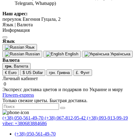
Telegram, Whatsapp)
Наш адрес:
переулок Евгения Гуцала, 2
Язык | Валюта
Информация
Язык
Язык
Russian
English
Українська
Валюта
грн.
Валюта
€ Euro
$ US Dollar
грн. Гривна
£. Фунт
Личный кабинет
0
Экспресс доставка цветов и подарков по Украине и миру
Flowers-express
Только свежие цветы. Быстрая доставка.
(+38) 050-561-49-70
(+38) 067-812-95-42
(+38) 093-913-99-19
viber: +380683884686
(+38) 050-561-49-70