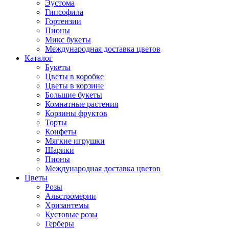
Эустома
Гипсофила
Гортензии
Пионы
Микс букеты
Международная доставка цветов
Каталог
Букеты
Цветы в коробке
Цветы в корзине
Большие букеты
Комнатные растения
Корзины фруктов
Торты
Конфеты
Мягкие игрушки
Шарики
Пионы
Международная доставка цветов
Цветы
Розы
Альстромерии
Хризантемы
Кустовые розы
Герберы