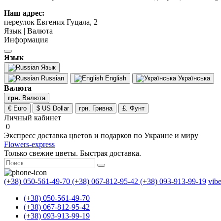
Наш адрес:
переулок Евгения Гуцала, 2
Язык | Валюта
Информация
Язык
Язык
Russian
English
Українська
Валюта
грн.
Валюта
€ Euro
$ US Dollar
грн. Гривна
£. Фунт
Личный кабинет
0
Экспресс доставка цветов и подарков по Украине и миру
Flowers-express
Только свежие цветы. Быстрая доставка.
(+38) 050-561-49-70
(+38) 067-812-95-42
(+38) 093-913-99-19
vib
(+38) 050-561-49-70
(+38) 067-812-95-42
(+38) 093-913-99-19