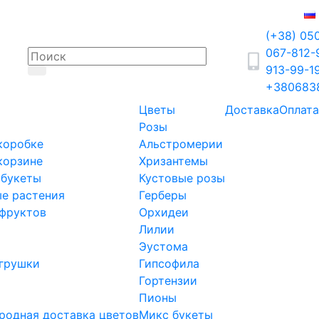
(+38) 05
067-812
913-99-1
+380683
Цветы
Доставка
Оплата
Розы
коробке
Альстромерии
корзине
Хризантемы
 букеты
Кустовые розы
е растения
Герберы
фруктов
Орхидеи
Лилии
Эустома
грушки
Гипсофила
Гортензии
Пионы
одная доставка цветов
Микс букеты