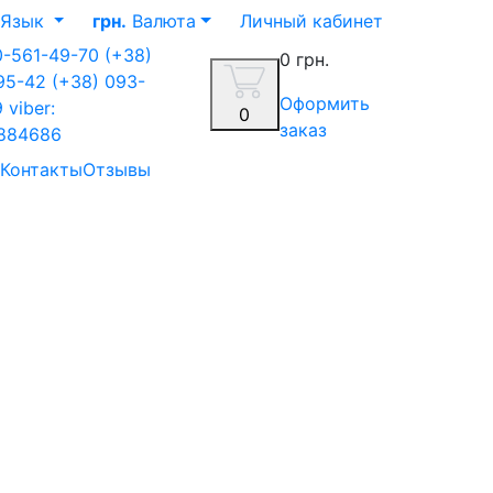
Язык
грн.
Валюта
Личный кабинет
0-561-49-70
(+38)
0 грн.
-95-42
(+38) 093-
Оформить
9
viber:
0
заказ
884686
Контакты
Отзывы