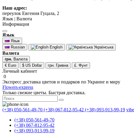
Наш адрес:
переулок Евгения Гуцала, 2
Язык | Валюта
Информация
Язык
Язык
Russian
English
Українська
Валюта
грн.
Валюта
€ Euro
$ US Dollar
грн. Гривна
£. Фунт
Личный кабинет
0
Экспресс доставка цветов и подарков по Украине и миру
Flowers-express
Только свежие цветы. Быстрая доставка.
(+38) 050-561-49-70
(+38) 067-812-95-42
(+38) 093-913-99-19
vib
(+38) 050-561-49-70
(+38) 067-812-95-42
(+38) 093-913-99-19