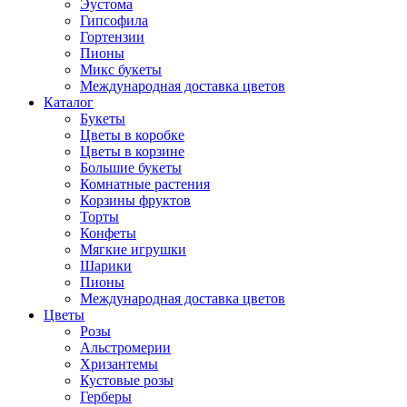
Эустома
Гипсофила
Гортензии
Пионы
Микс букеты
Международная доставка цветов
Каталог
Букеты
Цветы в коробке
Цветы в корзине
Большие букеты
Комнатные растения
Корзины фруктов
Торты
Конфеты
Мягкие игрушки
Шарики
Пионы
Международная доставка цветов
Цветы
Розы
Альстромерии
Хризантемы
Кустовые розы
Герберы