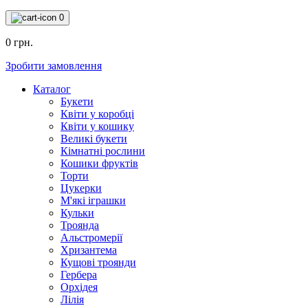
0
0 грн.
Зробити замовлення
Каталог
Букети
Квіти у коробці
Квіти у кошику
Великі букети
Кімнатні рослини
Кошики фруктів
Торти
Цукерки
М'які іграшки
Кульки
Троянда
Альстромерії
Хризантема
Кущові троянди
Гербера
Орхідея
Лілія