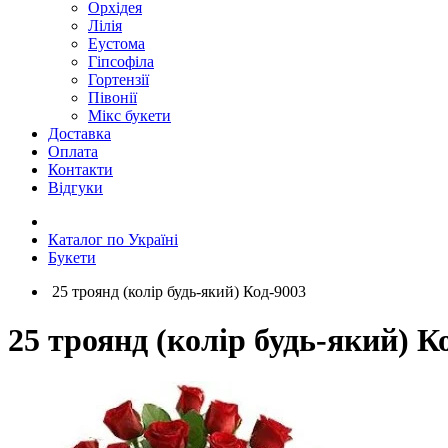
Орхідея
Лілія
Еустома
Гіпсофіла
Гортензії
Півонії
Мікс букети
Доставка
Оплата
Контакти
Відгуки
Каталог по Україні
Букети
25 троянд (колір будь-який) Код-9003
25 троянд (колір будь-який) К