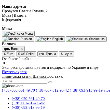
Наша адреса:
Провулок Євгена Гуцала, 2
Мова | Валюта
Інформація
Мова
Мова
Russian
English
Українська
Валюта
грн.
Валюта
€ Euro
$ US Dollar
грн. Гривна
£. Фунт
Особистий кабінет
0
Экспресс доставка цветов и подарков по Украине и миру
Flowers-express
Лише свіжі квіти. Швидка доставка.
(+38) 050-561-49-70
(+38) 067-812-95-42
(+38) 093-913-99-19
vib
(+38) 050-561-49-70
(+38) 067-812-95-42
(+38) 093-913-99-19