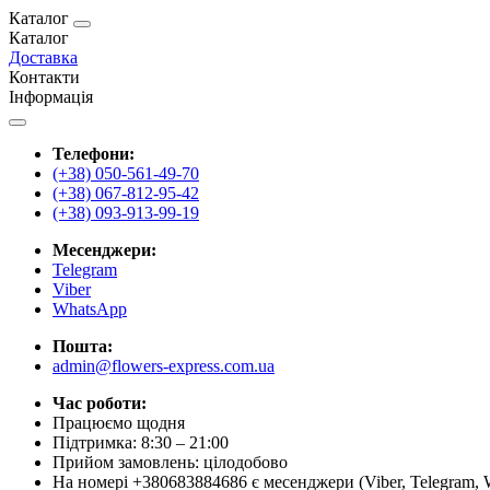
Каталог
Каталог
Доставка
Контакти
Інформація
Телефони:
(+38) 050-561-49-70
(+38) 067-812-95-42
(+38) 093-913-99-19
Месенджери:
Telegram
Viber
WhatsApp
Пошта:
admin@flowers-express.com.ua
Час роботи:
Працюємо щодня
Підтримка: 8:30 – 21:00
Прийом замовлень: цілодобово
На номері +380683884686 є месенджери (Viber, Telegram, 