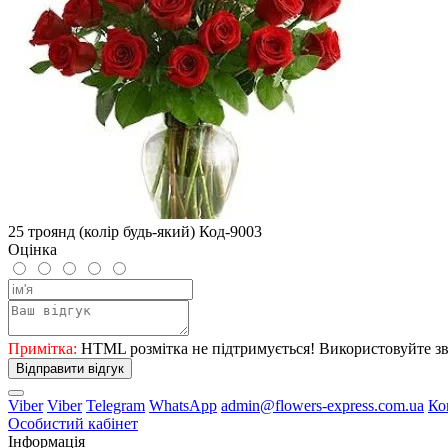
25 троянд (колір будь-який) Код-9003
Оцінка
Примітка:
HTML розмітка не підтримується! Використовуйте зв
Відправити відгук
Viber
Viber
Telegram
WhatsApp
admin@flowers-express.com.ua
Ко
Особистий кабінет
Інформація