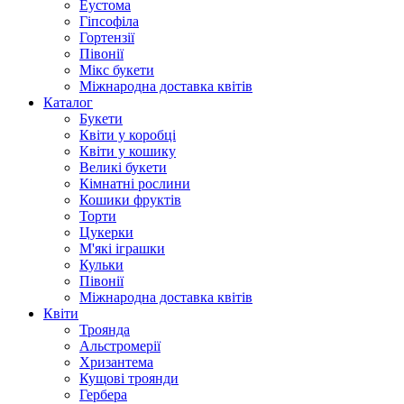
Еустома
Гіпсофіла
Гортензії
Півонії
Мікс букети
Міжнародна доставка квітів
Каталог
Букети
Квіти у коробці
Квіти у кошику
Великі букети
Кімнатні рослини
Кошики фруктів
Торти
Цукерки
М'які іграшки
Кульки
Півонії
Міжнародна доставка квітів
Квіти
Троянда
Альстромерії
Хризантема
Кущові троянди
Гербера