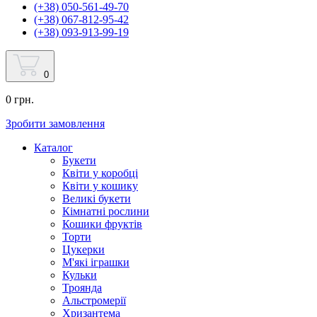
(+38) 050-561-49-70
(+38) 067-812-95-42
(+38) 093-913-99-19
0
0 грн.
Зробити замовлення
Каталог
Букети
Квіти у коробці
Квіти у кошику
Великі букети
Кімнатні рослини
Кошики фруктів
Торти
Цукерки
М'які іграшки
Кульки
Троянда
Альстромерії
Хризантема