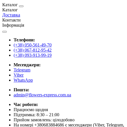
Каталог
Каталог
Доставка
Контакти
Інформація
Телефони:
(+38) 050-561-49-70
(+38) 067-812-95-42
(+38) 093-913-99-19
Месенджери:
Telegram
Viber
WhatsApp
Пошта:
admin@flowers-express.com.ua
Час роботи:
Працюємо щодня
Підтримка: 8:30 – 21:00
Прийом замовлень: цілодобово
На номері +380683884686 є месенджери (Viber, Telegram,