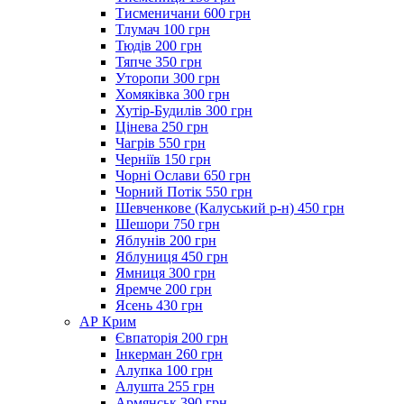
Тисменичани 600 грн
Тлумач 100 грн
Тюдів 200 грн
Тяпче 350 грн
Уторопи 300 грн
Хомяківка 300 грн
Хутір-Будилів 300 грн
Цінева 250 грн
Чагрів 550 грн
Черніїв 150 грн
Чорні Ослави 650 грн
Чорний Потік 550 грн
Шевченкове (Калуський р-н) 450 грн
Шешори 750 грн
Яблунів 200 грн
Яблуниця 450 грн
Ямниця 300 грн
Яремче 200 грн
Ясень 430 грн
АР Крим
Євпаторія 200 грн
Інкерман 260 грн
Алупка 100 грн
Алушта 255 грн
Армянськ 390 грн