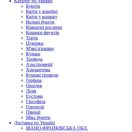
Каталог по Україні
Букети
Квіти у коробці
Квіти у кошику
Великі букети
Кімнатні рослини
Кошики фруктів
Торти
Цукерки
М'які іграшки
Кульки
Троянда
Альстромерії
Хризантема
Кущові троянди
Гербера
Орхідея
Лілія
Еустома
Гіпсофіла
Гортензії
Півонії
Мікс букети
Доставка по Україні
ІВАНО-ФРАНКІВСЬКА ОБЛ.