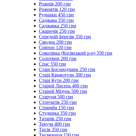
Рожнів 200 грн
Рожнятів 120 грн
Рудники 450 грн
Саджава 350 грн
Саджавка 250 грн
Сваричів 250 грн
Середній Березів 350 грн
Смодна 200 грн
Снятин 120 грн
Соколівка (Косівський р-н) 350 грн
Солотвин 200 грн
Спас 550 грн
Старі Богородчани 250 грн
Старі Кривотули 300 грн
Старі Кути 200 грн
Старий Лисець 400 грн
Старий Мізунь 500 грн
Старуня 500 грн
Стопчатів 250 грн
Стримба 150 грн
Студинка 350 грн
Татарів 250 грн
Текуча 400 грн
Тисів 350 грн
Тисмениця 150 грн