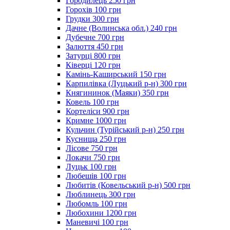
Городилець 250 грн
Горохів 100 грн
Грудки 300 грн
Дачне (Волинська обл.) 240 грн
Дубечне 700 грн
Залюття 450 грн
Затурці 800 грн
Ківерці 120 грн
Камінь-Каширський 150 грн
Карпилівка (Луцький р-н) 300 грн
Княгининок (Маяки) 350 грн
Ковель 100 грн
Кортеліси 900 грн
Кримне 1000 грн
Кульчин (Турійський р-н) 250 грн
Куснища 250 грн
Лісове 750 грн
Локачи 750 грн
Луцьк 100 грн
Любешів 100 грн
Любитів (Ковельський р-н) 500 грн
Люблинець 300 грн
Любомль 100 грн
Любохини 1200 грн
Маневичі 100 грн