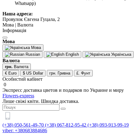
Whatsapp)
Наша адреса:
Провулок Євгена Гуцала, 2
Мова | Валюта
Інформація
Мова
Мова
Russian
English
Українська
Валюта
грн.
Валюта
€ Euro
$ US Dollar
грн. Гривна
£. Фунт
Особистий кабінет
0
Экспресс доставка цветов и подарков по Украине и миру
Flowers-express
Лише свіжі квіти. Швидка доставка.
(+38) 050-561-49-70
(+38) 067-812-95-42
(+38) 093-913-99-19
viber: +380683884686