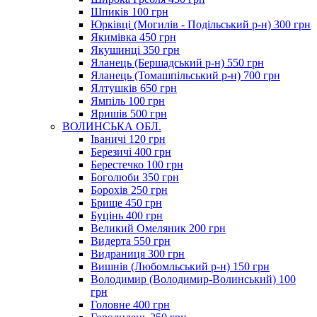
Шпиків 100 грн
Юрківці (Могилів - Подільський р-н) 300 грн
Якимівка 450 грн
Якушинці 350 грн
Яланець (Бершадський р-н) 550 грн
Яланець (Томашпільський р-н) 700 грн
Ялтушків 650 грн
Ямпіль 100 грн
Яришів 500 грн
ВОЛИНСЬКА ОБЛ.
Іваничі 120 грн
Березичі 400 грн
Берестечко 100 грн
Боголюби 350 грн
Борохів 250 грн
Брище 450 грн
Буцінь 400 грн
Великий Омеляник 200 грн
Видерта 550 грн
Видраниця 300 грн
Вишнів (Любомльський р-н) 150 грн
Володимир (Володимир-Волинський) 100
грн
Головне 400 грн