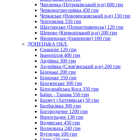
Чаплинка (Петриківський р-н) 600 грн
Червоногригорівка 450 грн
Черкаське (Новомосковський р-н) 150 грн
Чортомлик 550 грн
Шахтарське (Першотравенськ) 120 грн
Широке (Криворізький р-н) 200 грн
Яворницьке (Іларіонове) 100 грн
ДОНЕЦЬКА ОБЛ.
Єнакієве 120 грн
Іванопілля 400 грн
Авдіївка 300 грн
Андріївка (Слов'янський р-н) 200 грн
Біленьке 200 грн
Білицьке 350 грн
Білозерське 300 грн
Білосарайська Коса 350 грн
Бабах - Тарама 550 грн
Бахмут (Артемівськ) 50 грн
Билбасівка 300 грн
Богородичне 1200 грн
Виноградне 130 грн
Водянське 450 грн
Волноваха 240 грн
Вугледар 100 грн
Гірне 150 грн