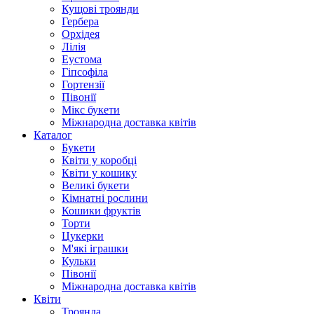
Кущові троянди
Гербера
Орхідея
Лілія
Еустома
Гіпсофіла
Гортензії
Півонії
Мікс букети
Міжнародна доставка квітів
Каталог
Букети
Квіти у коробці
Квіти у кошику
Великі букети
Кімнатні рослини
Кошики фруктів
Торти
Цукерки
М'які іграшки
Кульки
Півонії
Міжнародна доставка квітів
Квіти
Троянда