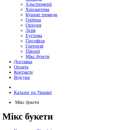
Альстромерії
Хризантема
Кущові троянди
Гербера
Орхідея
Лілія
Еустома
Гіпсофіла
Гортензії
Півонії
Мікс букети
Доставка
Оплата
Контакти
Відгуки
Каталог по Україні
Мікс букети
Мікс букети