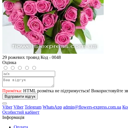
29 рожевих троянд Код - 0048
Оцінка
Примітка:
HTML розмітка не підтримується! Використовуйте зв
Відправити відгук
Viber
Viber
Telegram
WhatsApp
admin@flowers-express.com.ua
Ко
Особистий кабінет
Інформація
Оплата