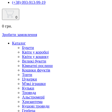
(+38) 093-913-99-19
0
0 грн.
Зробити замовлення
Каталог
Букети
Квіти у коробці
Квіти у кошику
Великі букети
Кімнатні рослини
Кошики фруктів
Торти
Цукерки
М'які іграшки
Кульки
Троянда
Альстромерії
Хризантема
Кущові троянди
Гербера