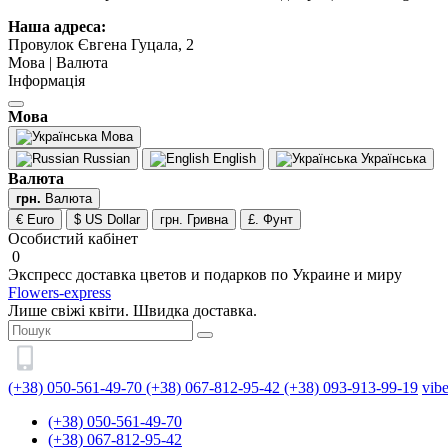
Наша адреса:
Провулок Євгена Гуцала, 2
Мова | Валюта
Інформація
Мова
Мова
Russian
English
Українська
Валюта
грн.
Валюта
€ Euro
$ US Dollar
грн. Гривна
£. Фунт
Особистий кабінет
0
Экспресс доставка цветов и подарков по Украине и миру
Flowers-express
Лише свіжі квіти. Швидка доставка.
(+38) 050-561-49-70
(+38) 067-812-95-42
(+38) 093-913-99-19
vib
(+38) 050-561-49-70
(+38) 067-812-95-42