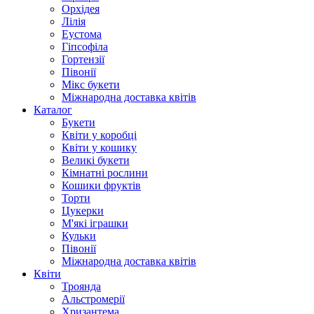
Орхідея
Лілія
Еустома
Гіпсофіла
Гортензії
Півонії
Мікс букети
Міжнародна доставка квітів
Каталог
Букети
Квіти у коробці
Квіти у кошику
Великі букети
Кімнатні рослини
Кошики фруктів
Торти
Цукерки
М'які іграшки
Кульки
Півонії
Міжнародна доставка квітів
Квіти
Троянда
Альстромерії
Хризантема