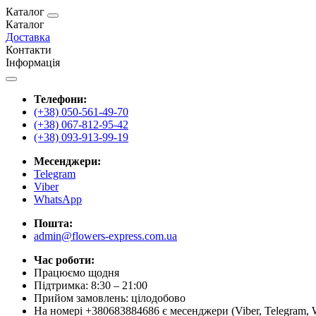
Каталог
Каталог
Доставка
Контакти
Інформація
Телефони:
(+38) 050-561-49-70
(+38) 067-812-95-42
(+38) 093-913-99-19
Месенджери:
Telegram
Viber
WhatsApp
Пошта:
admin@flowers-express.com.ua
Час роботи:
Працюємо щодня
Підтримка: 8:30 – 21:00
Прийом замовлень: цілодобово
На номері +380683884686 є месенджери (Viber, Telegram, 