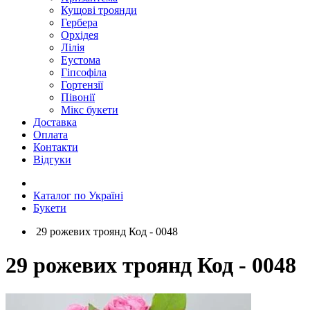
Кущові троянди
Гербера
Орхідея
Лілія
Еустома
Гіпсофіла
Гортензії
Півонії
Мікс букети
Доставка
Оплата
Контакти
Відгуки
Каталог по Україні
Букети
29 рожевих троянд Код - 0048
29 рожевих троянд Код - 0048