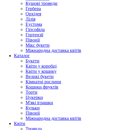
Кущові троянди
Гербера
Орхідея
Лілія
Еустома
Гіпсофіла
Гортензії
Півонії
Мікс букети
Міжнародна доставка квітів
Каталог
Букети
Квіти у коробці
Квіти у кошику
Великі букети
Кімнатні рослини
Кошики фруктів
Торти
Цукерки
М'які іграшки
Кульки
Півонії
Міжнародна доставка квітів
Квіти
Троянда