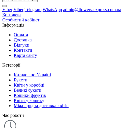
Viber
Viber
Telegram
WhatsApp
admin@flowers-express.com.ua
Контакти
Особистий кабінет
Інформація
Оплата
Доставка
Відгуки
Контакти
Карта сайту
Категорії
Каталог по Україні
Букети
Квіти у коробці
Великі букети
Кошики фруктів
Квіти у кошику
Міжнародна доставка квітів
Час роботи