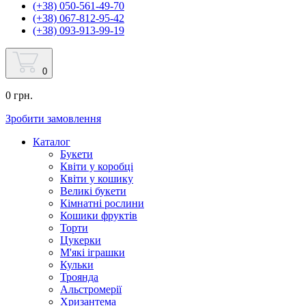
(+38) 050-561-49-70
(+38) 067-812-95-42
(+38) 093-913-99-19
0
0 грн.
Зробити замовлення
Каталог
Букети
Квіти у коробці
Квіти у кошику
Великі букети
Кімнатні рослини
Кошики фруктів
Торти
Цукерки
М'які іграшки
Кульки
Троянда
Альстромерії
Хризантема