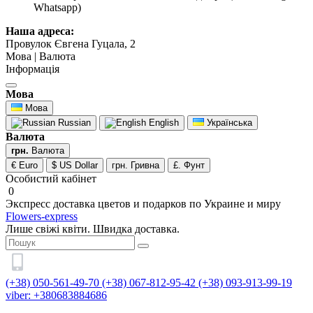
Whatsapp)
Наша адреса:
Провулок Євгена Гуцала, 2
Мова | Валюта
Інформація
Мова
Мова
Russian
English
Українська
Валюта
грн.
Валюта
€ Euro
$ US Dollar
грн. Гривна
£. Фунт
Особистий кабінет
0
Экспресс доставка цветов и подарков по Украине и миру
Flowers-express
Лише свіжі квіти. Швидка доставка.
(+38) 050-561-49-70
(+38) 067-812-95-42
(+38) 093-913-99-19
viber: +380683884686