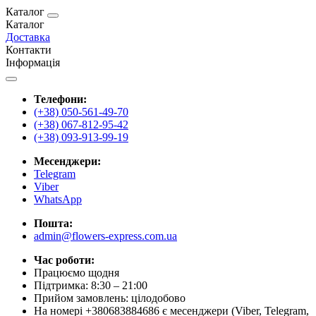
Каталог
Каталог
Доставка
Контакти
Інформація
Телефони:
(+38) 050-561-49-70
(+38) 067-812-95-42
(+38) 093-913-99-19
Месенджери:
Telegram
Viber
WhatsApp
Пошта:
admin@flowers-express.com.ua
Час роботи:
Працюємо щодня
Підтримка: 8:30 – 21:00
Прийом замовлень: цілодобово
На номері +380683884686 є месенджери (Viber, Telegram,