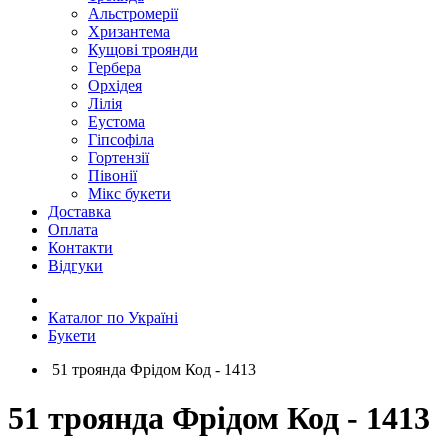
Альстромерії
Хризантема
Кущові троянди
Гербера
Орхідея
Лілія
Еустома
Гіпсофіла
Гортензії
Півонії
Мікс букети
Доставка
Оплата
Контакти
Відгуки
Каталог по Україні
Букети
51 троянда Фрідом Код - 1413
51 троянда Фрідом Код - 1413