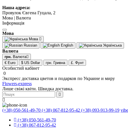
Наша адреса:
Провулок Євгена Гуцала, 2
Мова | Валюта
Інформація
Мова
Мова
Russian
English
Українська
Валюта
грн.
Валюта
€ Euro
$ US Dollar
грн. Гривна
£. Фунт
Особистий кабінет
0
Экспресс доставка цветов и подарков по Украине и миру
Flowers-express
Лише свіжі квіти. Швидка доставка.
(+38) 050-561-49-70
(+38) 067-812-95-42
(+38) 093-913-99-19
vib
(+38) 050-561-49-70
(+38) 067-812-95-42