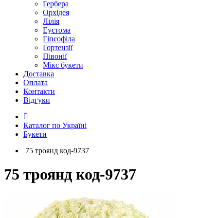
Гербера
Орхідея
Лілія
Еустома
Гіпсофіла
Гортензії
Півонії
Мікс букети
Доставка
Оплата
Контакти
Відгуки
Каталог по Україні
Букети
75 троянд код-9737
75 троянд код-9737