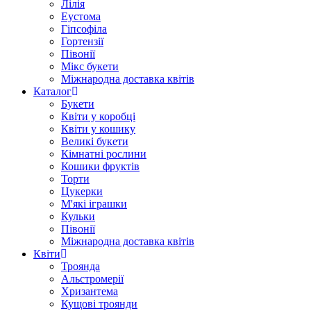
Лілія
Еустома
Гіпсофіла
Гортензії
Півонії
Мікс букети
Міжнародна доставка квітів
Каталог
Букети
Квіти у коробці
Квіти у кошику
Великі букети
Кімнатні рослини
Кошики фруктів
Торти
Цукерки
М'які іграшки
Кульки
Півонії
Міжнародна доставка квітів
Квіти
Троянда
Альстромерії
Хризантема
Кущові троянди