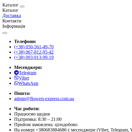
Каталог
Каталог
Доставка
Контакти
Інформація
Телефони:
(+38) 050-561-49-70
(+38) 067-812-95-42
(+38) 093-913-99-19
Месенджери:
Telegram
Viber
WhatsApp
Пошта:
admin@flowers-express.com.ua
Час роботи:
Працюємо щодня
Підтримка: 8:30 – 21:00
Прийом замовлень: цілодобово
На номері +380683884686 є месенджери (Viber, Telegram, 