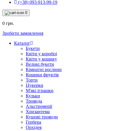
(+38) 093-913-99-19
0
0 грн.
Зробити замовлення
Каталог
Букети
Квіти у коробці
Квіти у кошику
Великі букети
Кімнатні рослини
Кошики фруктів
Торти
Цукерки
М'які іграшки
Кульки
Троянда
Альстромерії
Хризантема
Кущові троянди
Гербера
Орхідея