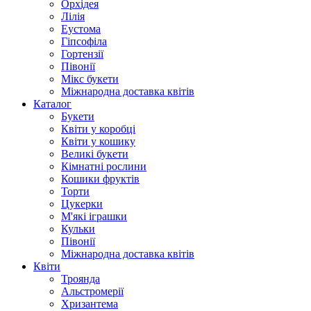
Орхідея
Лілія
Еустома
Гіпсофіла
Гортензії
Півонії
Мікс букети
Міжнародна доставка квітів
Каталог
Букети
Квіти у коробці
Квіти у кошику
Великі букети
Кімнатні рослини
Кошики фруктів
Торти
Цукерки
М'які іграшки
Кульки
Півонії
Міжнародна доставка квітів
Квіти
Троянда
Альстромерії
Хризантема