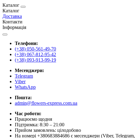
Каталог
Каталог
Доставка
Контакти
Інформація
Телефони:
(+38) 050-561-49-70
(+38) 067-812-95-42
(+38) 093-913-99-19
Месенджери:
Telegram
Viber
WhatsApp
Пошта:
admin@flowers-express.com.ua
Час роботи:
Працюємо щодня
Підтримка: 8:30 – 21:00
Прийом замовлень: цілодобово
На номері +380683884686 є месенджери (Viber, Telegram,