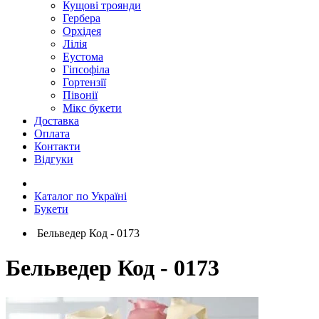
Кущові троянди
Гербера
Орхідея
Лілія
Еустома
Гіпсофіла
Гортензії
Півонії
Мікс букети
Доставка
Оплата
Контакти
Відгуки
Каталог по Україні
Букети
Бельведер Код - 0173
Бельведер Код - 0173