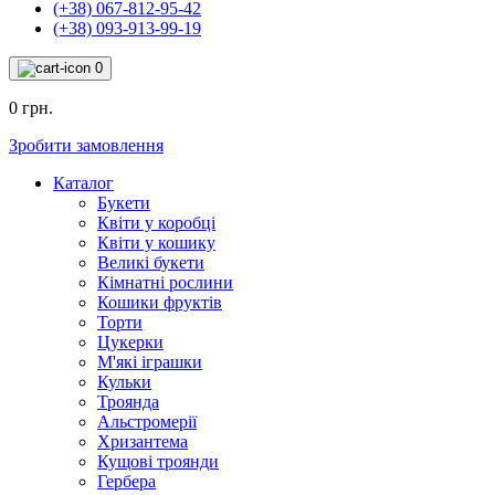
(+38) 067-812-95-42
(+38) 093-913-99-19
0
0 грн.
Зробити замовлення
Каталог
Букети
Квіти у коробці
Квіти у кошику
Великі букети
Кімнатні рослини
Кошики фруктів
Торти
Цукерки
М'які іграшки
Кульки
Троянда
Альстромерії
Хризантема
Кущові троянди
Гербера