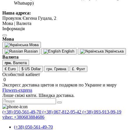
Whatsapp)
Наша адреса:
Провулок Євгена Гуцала, 2
Мова | Валюта
Інформація
Мова
Мова
Russian
English
Українська
Валюта
грн.
Валюта
€ Euro
$ US Dollar
грн. Гривна
£. Фунт
Особистий кабінет
0
Экспресс доставка цветов и подарков по Украине и миру
Flowers-express
Лише свіжі квіти. Швидка доставка.
(+38) 050-561-49-70
(+38) 067-812-95-42
(+38) 093-913-99-19
viber: +380683884686
(+38) 050-561-49-70