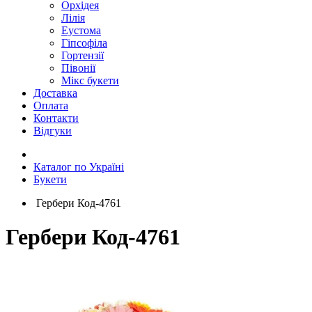
Орхідея
Лілія
Еустома
Гіпсофіла
Гортензії
Півонії
Мікс букети
Доставка
Оплата
Контакти
Відгуки
Каталог по Україні
Букети
Гербери Код-4761
Гербери Код-4761