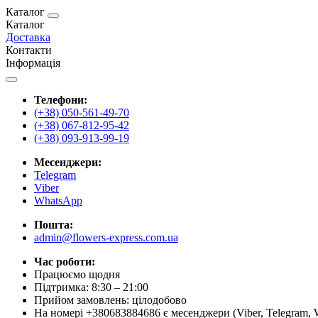
Каталог
Каталог
Доставка
Контакти
Інформація
Телефони:
(+38) 050-561-49-70
(+38) 067-812-95-42
(+38) 093-913-99-19
Месенджери:
Telegram
Viber
WhatsApp
Пошта:
admin@flowers-express.com.ua
Час роботи:
Працюємо щодня
Підтримка: 8:30 – 21:00
Прийом замовлень: цілодобово
На номері +380683884686 є месенджери (Viber, Telegram, 