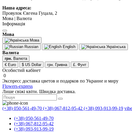
Наша адреса:
Провулок Євгена Гуцала, 2
Мова | Валюта
Інформація
Мова
Мова
Russian
English
Українська
Валюта
грн.
Валюта
€ Euro
$ US Dollar
грн. Гривна
£. Фунт
Особистий кабінет
0
Экспресс доставка цветов и подарков по Украине и миру
Flowers-express
Лише свіжі квіти. Швидка доставка.
(+38) 050-561-49-70
(+38) 067-812-95-42
(+38) 093-913-99-19
vib
(+38) 050-561-49-70
(+38) 067-812-95-42
(+38) 093-913-99-19