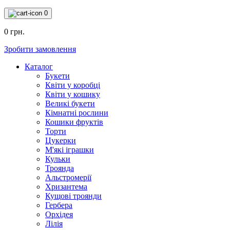
0
0 грн.
Зробити замовлення
Каталог
Букети
Квіти у коробці
Квіти у кошику
Великі букети
Кімнатні рослини
Кошики фруктів
Торти
Цукерки
М'які іграшки
Кульки
Троянда
Альстромерії
Хризантема
Кущові троянди
Гербера
Орхідея
Лілія