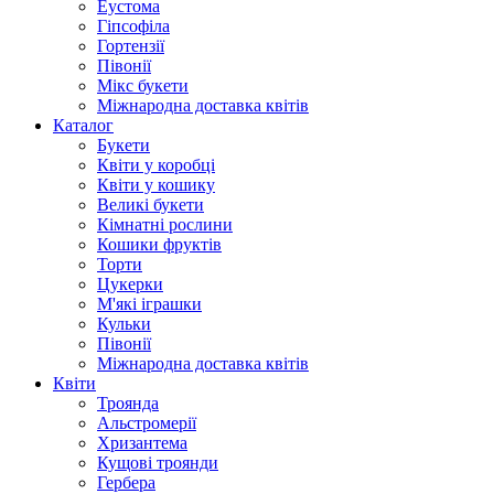
Еустома
Гіпсофіла
Гортензії
Півонії
Мікс букети
Міжнародна доставка квітів
Каталог
Букети
Квіти у коробці
Квіти у кошику
Великі букети
Кімнатні рослини
Кошики фруктів
Торти
Цукерки
М'які іграшки
Кульки
Півонії
Міжнародна доставка квітів
Квіти
Троянда
Альстромерії
Хризантема
Кущові троянди
Гербера