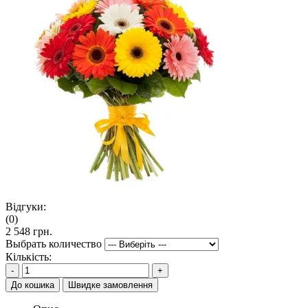
Відгуки:
(0)
2 548 грн.
Выбрать количество
Кількість:
-
+
До кошика
Швидке замовлення