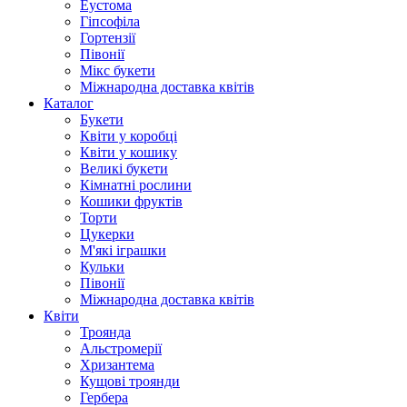
Еустома
Гіпсофіла
Гортензії
Півонії
Мікс букети
Міжнародна доставка квітів
Каталог
Букети
Квіти у коробці
Квіти у кошику
Великі букети
Кімнатні рослини
Кошики фруктів
Торти
Цукерки
М'які іграшки
Кульки
Півонії
Міжнародна доставка квітів
Квіти
Троянда
Альстромерії
Хризантема
Кущові троянди
Гербера