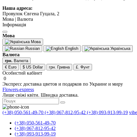
Наша адреса:
Провулок Євгена Гуцала, 2
Мова | Валюта
Інформація
Мова
Мова
Russian
English
Українська
Валюта
грн.
Валюта
€ Euro
$ US Dollar
грн. Гривна
£. Фунт
Особистий кабінет
0
Экспресс доставка цветов и подарков по Украине и миру
Flowers-express
Лише свіжі квіти. Швидка доставка.
(+38) 050-561-49-70
(+38) 067-812-95-42
(+38) 093-913-99-19
vib
(+38) 050-561-49-70
(+38) 067-812-95-42
(+38) 093-913-99-19