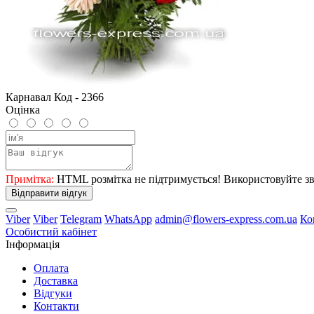
Карнавал Код - 2366
Оцінка
Примітка:
HTML розмітка не підтримується! Використовуйте зв
Відправити відгук
Viber
Viber
Telegram
WhatsApp
admin@flowers-express.com.ua
Ко
Особистий кабінет
Інформація
Оплата
Доставка
Відгуки
Контакти