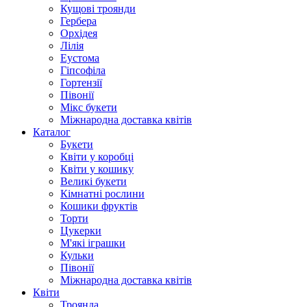
Кущові троянди
Гербера
Орхідея
Лілія
Еустома
Гіпсофіла
Гортензії
Півонії
Мікс букети
Міжнародна доставка квітів
Каталог
Букети
Квіти у коробці
Квіти у кошику
Великі букети
Кімнатні рослини
Кошики фруктів
Торти
Цукерки
М'які іграшки
Кульки
Півонії
Міжнародна доставка квітів
Квіти
Троянда