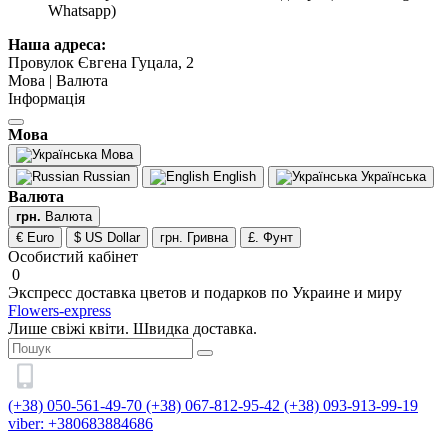
Whatsapp)
Наша адреса:
Провулок Євгена Гуцала, 2
Мова | Валюта
Інформація
Мова
Мова
Russian
English
Українська
Валюта
грн.
Валюта
€ Euro
$ US Dollar
грн. Гривна
£. Фунт
Особистий кабінет
0
Экспресс доставка цветов и подарков по Украине и миру
Flowers-express
Лише свіжі квіти. Швидка доставка.
(+38) 050-561-49-70
(+38) 067-812-95-42
(+38) 093-913-99-19
viber: +380683884686