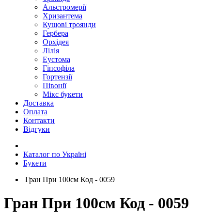
Альстромерії
Хризантема
Кущові троянди
Гербера
Орхідея
Лілія
Еустома
Гіпсофіла
Гортензії
Півонії
Мікс букети
Доставка
Оплата
Контакти
Відгуки
Каталог по Україні
Букети
Гран При 100см Код - 0059
Гран При 100см Код - 0059