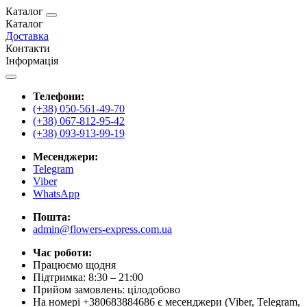
Каталог
Каталог
Доставка
Контакти
Інформація
Телефони:
(+38) 050-561-49-70
(+38) 067-812-95-42
(+38) 093-913-99-19
Месенджери:
Telegram
Viber
WhatsApp
Пошта:
admin@flowers-express.com.ua
Час роботи:
Працюємо щодня
Підтримка: 8:30 – 21:00
Прийом замовлень: цілодобово
На номері +380683884686 є месенджери (Viber, Telegram,