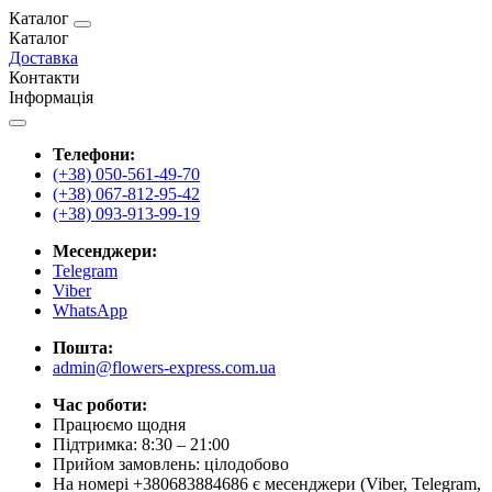
Каталог
Каталог
Доставка
Контакти
Інформація
Телефони:
(+38) 050-561-49-70
(+38) 067-812-95-42
(+38) 093-913-99-19
Месенджери:
Telegram
Viber
WhatsApp
Пошта:
admin@flowers-express.com.ua
Час роботи:
Працюємо щодня
Підтримка: 8:30 – 21:00
Прийом замовлень: цілодобово
На номері +380683884686 є месенджери (Viber, Telegram,