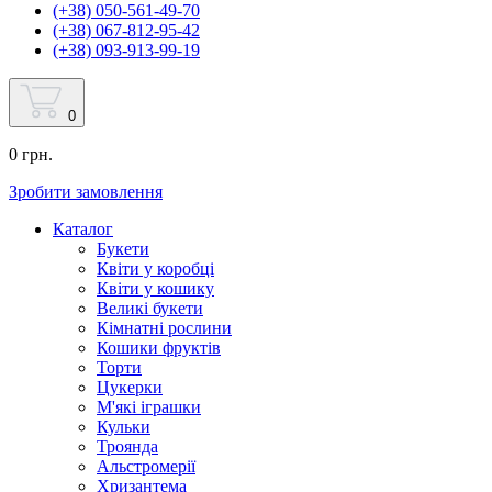
(+38) 050-561-49-70
(+38) 067-812-95-42
(+38) 093-913-99-19
0
0 грн.
Зробити замовлення
Каталог
Букети
Квіти у коробці
Квіти у кошику
Великі букети
Кімнатні рослини
Кошики фруктів
Торти
Цукерки
М'які іграшки
Кульки
Троянда
Альстромерії
Хризантема