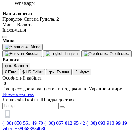
Whatsapp)
Наша адреса:
Провулок Євгена Гуцала, 2
Мова | Валюта
Інформація
Мова
Мова
Russian
English
Українська
Валюта
грн.
Валюта
€ Euro
$ US Dollar
грн. Гривна
£. Фунт
Особистий кабінет
0
Экспресс доставка цветов и подарков по Украине и миру
Flowers-express
Лише свіжі квіти. Швидка доставка.
(+38) 050-561-49-70
(+38) 067-812-95-42
(+38) 093-913-99-19
viber: +380683884686