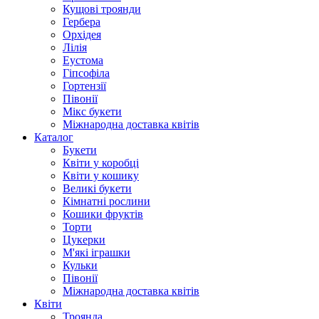
Кущові троянди
Гербера
Орхідея
Лілія
Еустома
Гіпсофіла
Гортензії
Півонії
Мікс букети
Міжнародна доставка квітів
Каталог
Букети
Квіти у коробці
Квіти у кошику
Великі букети
Кімнатні рослини
Кошики фруктів
Торти
Цукерки
М'які іграшки
Кульки
Півонії
Міжнародна доставка квітів
Квіти
Троянда