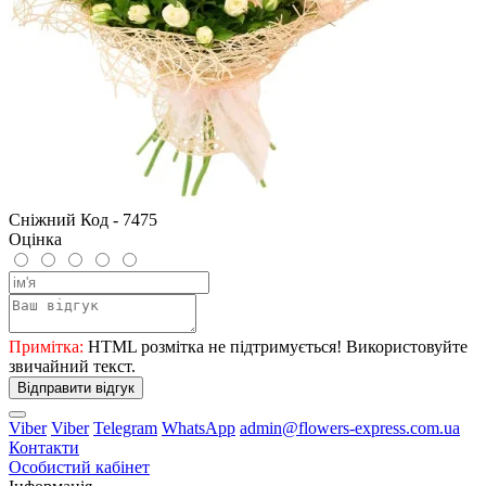
Сніжний Код - 7475
Оцінка
Примітка:
HTML розмітка не підтримується! Використовуйте
звичайний текст.
Відправити відгук
Viber
Viber
Telegram
WhatsApp
admin@flowers-express.com.ua
Контакти
Особистий кабінет