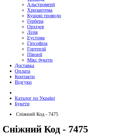
Альстромерії
Хризантема
Кущові троянди
Гербера
Орхідея
Лілія
Еустома
Гіпсофіла
Гортензії
Півонії
Мікс букети
Доставка
Оплата
Контакти
Відгуки
Каталог по Україні
Букети
Сніжний Код - 7475
Сніжний Код - 7475