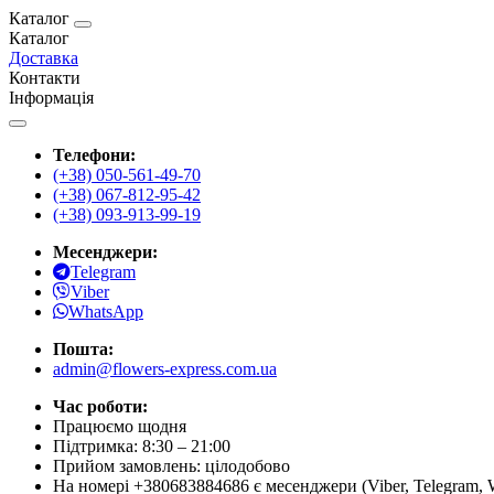
Каталог
Каталог
Доставка
Контакти
Інформація
Телефони:
(+38) 050-561-49-70
(+38) 067-812-95-42
(+38) 093-913-99-19
Месенджери:
Telegram
Viber
WhatsApp
Пошта:
admin@flowers-express.com.ua
Час роботи:
Працюємо щодня
Підтримка: 8:30 – 21:00
Прийом замовлень: цілодобово
На номері +380683884686 є месенджери (Viber, Telegram, 