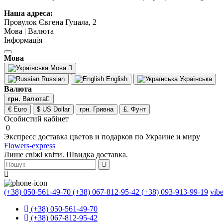
Наша адреса:
Провулок Євгена Гуцала, 2
Мова | Валюта
Інформація
Мова
Мова
Russian
English
Українська
Валюта
грн.
Валюта
€ Euro
$ US Dollar
грн. Гривна
£. Фунт
Особистий кабінет
0
Экспресс доставка цветов и подарков по Украине и миру
Flowers-express
Лише свіжі квіти. Швидка доставка.
(+38) 050-561-49-70
(+38) 067-812-95-42
(+38) 093-913-99-19
vib
(+38) 050-561-49-70
(+38) 067-812-95-42