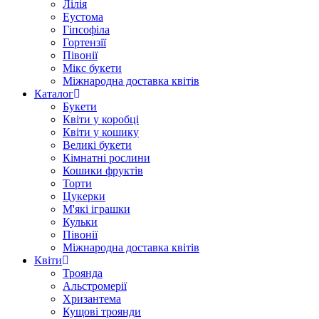
Лілія
Еустома
Гіпсофіла
Гортензії
Півонії
Мікс букети
Міжнародна доставка квітів
Каталог
Букети
Квіти у коробці
Квіти у кошику
Великі букети
Кімнатні рослини
Кошики фруктів
Торти
Цукерки
М'які іграшки
Кульки
Півонії
Міжнародна доставка квітів
Квіти
Троянда
Альстромерії
Хризантема
Кущові троянди