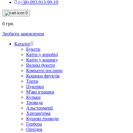
(+38) 093-913-99-19
0
0 грн.
Зробити замовлення
Каталог
Букети
Квіти у коробці
Квіти у кошику
Великі букети
Кімнатні рослини
Кошики фруктів
Торти
Цукерки
М'які іграшки
Кульки
Троянда
Альстромерії
Хризантема
Кущові троянди
Гербера
Орхідея