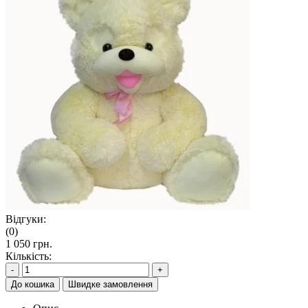
Відгуки:
(0)
1 050 грн.
Кількість:
-
+
До кошика
Швидке замовлення