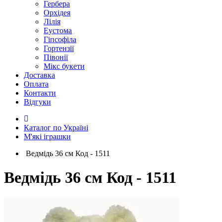
Гербера
Орхідея
Лілія
Еустома
Гіпсофіла
Гортензії
Півонії
Мікс букети
Доставка
Оплата
Контакти
Відгуки
Каталог по Україні
М'які іграшки
Ведмідь 36 см Код - 1511
Ведмідь 36 см Код - 1511