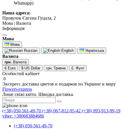
Whatsapp)
Наша адреса:
Провулок Євгена Гуцала, 2
Мова | Валюта
Інформація
Мова
Мова
Russian
English
Українська
Валюта
грн.
Валюта
€ Euro
$ US Dollar
грн. Гривна
£. Фунт
Особистий кабінет
0
Экспресс доставка цветов и подарков по Украине и миру
Flowers-express
Лише свіжі квіти. Швидка доставка.
(+38) 050-561-49-70
(+38) 067-812-95-42
(+38) 093-913-99-19
viber: +380683884686
(+38) 050-561-49-70