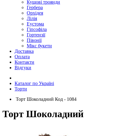
Кущові троянди
Гербера
Орхідея
Лілія
Еустома
Гіпсофіла
Гортензії
Півонії
Мікс букети
Доставка
Оплата
Контакти
Відгуки
Каталог по Україні
Торти
Торт Шоколадний Код - 1084
Торт Шоколадний