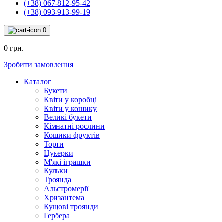
(+38) 067-812-95-42
(+38) 093-913-99-19
0
0 грн.
Зробити замовлення
Каталог
Букети
Квіти у коробці
Квіти у кошику
Великі букети
Кімнатні рослини
Кошики фруктів
Торти
Цукерки
М'які іграшки
Кульки
Троянда
Альстромерії
Хризантема
Кущові троянди
Гербера