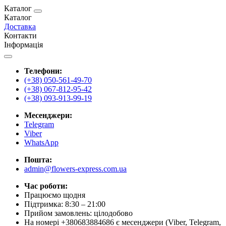
Каталог
Каталог
Доставка
Контакти
Інформація
Телефони:
(+38) 050-561-49-70
(+38) 067-812-95-42
(+38) 093-913-99-19
Месенджери:
Telegram
Viber
WhatsApp
Пошта:
admin@flowers-express.com.ua
Час роботи:
Працюємо щодня
Підтримка: 8:30 – 21:00
Прийом замовлень: цілодобово
На номері +380683884686 є месенджери (Viber, Telegram,