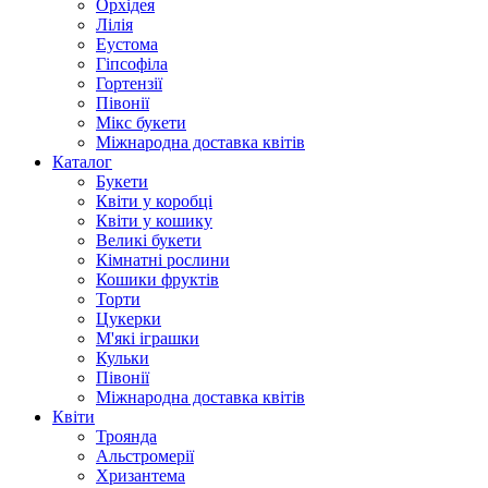
Орхідея
Лілія
Еустома
Гіпсофіла
Гортензії
Півонії
Мікс букети
Міжнародна доставка квітів
Каталог
Букети
Квіти у коробці
Квіти у кошику
Великі букети
Кімнатні рослини
Кошики фруктів
Торти
Цукерки
М'які іграшки
Кульки
Півонії
Міжнародна доставка квітів
Квіти
Троянда
Альстромерії
Хризантема