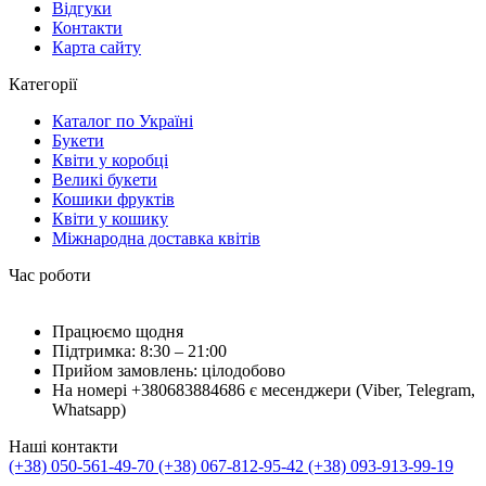
Відгуки
Контакти
Карта сайту
Категорії
Каталог по Україні
Букети
Квіти у коробці
Великі букети
Кошики фруктів
Квіти у кошику
Міжнародна доставка квітів
Час роботи
Працюємо щодня
Підтримка: 8:30 – 21:00
Прийом замовлень: цілодобово
На номері +380683884686 є месенджери (Viber, Telegram,
Whatsapp)
Наші контакти
(+38) 050-561-49-70
(+38) 067-812-95-42
(+38) 093-913-99-19