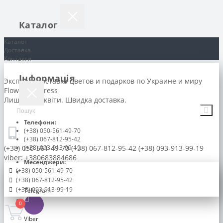
Каталог
Каталог
Доставка
Контакти
Інформація
Экспресс доставка цветов и подарков по Украине и миру
Flowers-express
Лише свіжі квіти. Швидка доставка.
Телефони:
(+38) 050-561-49-70
(+38) 067-812-95-42
(+38) 050-561-49-70
(+38) 093-913-99-19
(+38) 067-812-95-42
(+38) 093-913-99-19
viber: +380683884686
Месенджери:
(+38) 050-561-49-70
(+38) 067-812-95-42
(+38) 093-913-99-19
Telegram
0
Viber