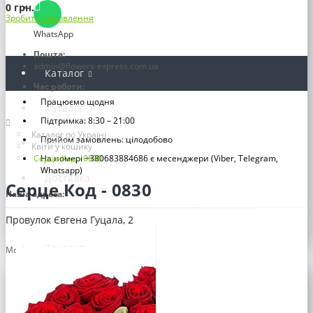
0 грн.
Зробити замовлення
WhatsApp
Пошта:
admin@flowers-express.com.ua
Каталог
Час роботи:
Працюємо щодня
Каталог
Підтримка: 8:30 – 21:00
Каталог по Україні
Прийом замовлень: цілодобово
Квіти
Квіти у кошику
Серце Код - 0830
На номері +380683884686 є месенджери (Viber, Telegram,
Whatsapp)
Доставка
Серце Код - 0830
Наша адреса:
Оплата
Провулок Євгена Гуцала, 2
Контакти
Мова | Валюта
Інформація
Відгуки