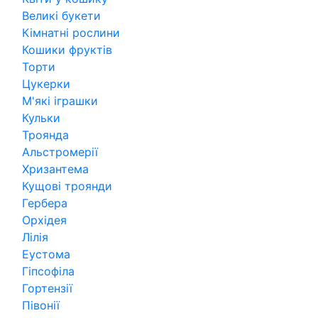
Великі букети
Кімнатні рослини
Кошики фруктів
Торти
Цукерки
М'які іграшки
Кульки
Троянда
Альстромерії
Хризантема
Кущові троянди
Гербера
Орхідея
Лілія
Еустома
Гіпсофіла
Гортензії
Півонії