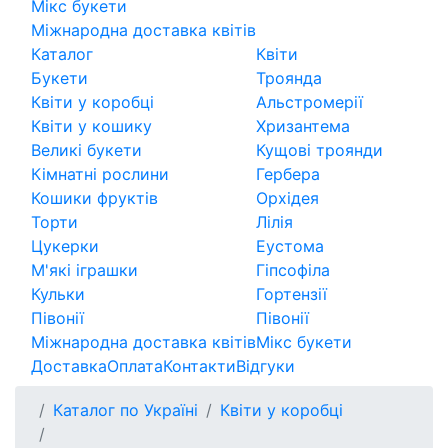
Мікс букети
Міжнародна доставка квітів
Каталог
Квіти
Букети
Троянда
Квіти у коробці
Альстромерії
Квіти у кошику
Хризантема
Великі букети
Кущові троянди
Кімнатні рослини
Гербера
Кошики фруктів
Орхідея
Торти
Лілія
Цукерки
Еустома
М'які іграшки
Гіпсофіла
Кульки
Гортензії
Півонії
Півонії
Міжнародна доставка квітів
Мікс букети
Доставка
Оплата
Контакти
Відгуки
Каталог по Україні
Квіти у коробці