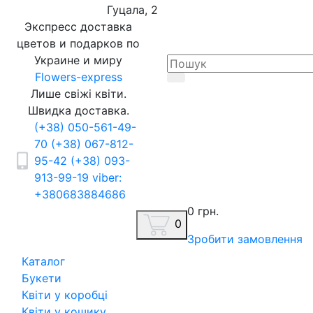
Гуцала, 2
Экспресс доставка
цветов и подарков по
Украине и миру
Flowers-express
Лише свіжі квіти.
Швидка доставка.
(+38) 050-561-49-
70
(+38) 067-812-
95-42
(+38) 093-
913-99-19
viber:
+380683884686
0 грн.
0
Зробити замовлення
Каталог
Букети
Квіти у коробці
Квіти у кошику