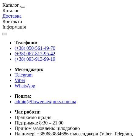
Каталог
Каталог
Доставка
Контакти
Інформація
Телефони:
(+38) 050-561-49-70
(+38) 067-812-95-42
(+38) 093-913-99-19
Месенджери:
Telegram
Viber
WhatsApp
Пошта:
admin@flowers-express.com.ua
Час роботи:
Працюємо щодня
Підтримка: 8:30 – 21:00
Прийом замовлень: цілодобово
На номері +380683884686 є месенджери (Viber, Telegram,