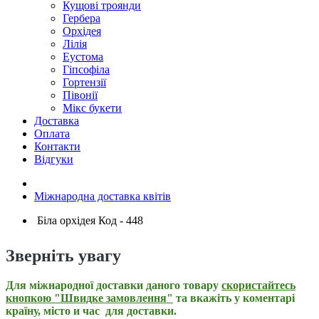
Кущові троянди
Гербера
Орхідея
Лілія
Еустома
Гіпсофіла
Гортензії
Півонії
Мікс букети
Доставка
Оплата
Контакти
Відгуки
Міжнародна доставка квітів
Біла орхідея Код - 448
Зверніть увагу
Для міжнародної доставки даного товару
скористайтесь
кнопкою "Швидке замовлення"
та вкажіть у коментарі
країну, місто и час для доставки.