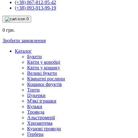
(+38) 067-812-95-42
(+38) 093-913-99-19
0
0 грн.
Зробити замовлення
Каталог
Букети
Квіти у коробці
Квіти у кошику
Великі букети
Кімнатні рослини
Кошики фруктів
Торти
Цукерки
М'які іграшки
Кульки
Троянда
Альстромерії
Хризантема
Кущові троянди
Гербера