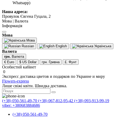
Whatsapp)
Наша адреса:
Провулок Євгена Гуцала, 2
Мова | Валюта
Інформація
Мова
Мова
Russian
English
Українська
Валюта
грн.
Валюта
€ Euro
$ US Dollar
грн. Гривна
£. Фунт
Особистий кабінет
0
Экспресс доставка цветов и подарков по Украине и миру
Flowers-express
Лише свіжі квіти. Швидка доставка.
(+38) 050-561-49-70
(+38) 067-812-95-42
(+38) 093-913-99-19
viber: +380683884686
(+38) 050-561-49-70