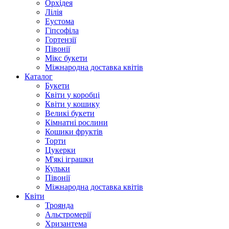
Орхідея
Лілія
Еустома
Гіпсофіла
Гортензії
Півонії
Мікс букети
Міжнародна доставка квітів
Каталог
Букети
Квіти у коробці
Квіти у кошику
Великі букети
Кімнатні рослини
Кошики фруктів
Торти
Цукерки
М'які іграшки
Кульки
Півонії
Міжнародна доставка квітів
Квіти
Троянда
Альстромерії
Хризантема