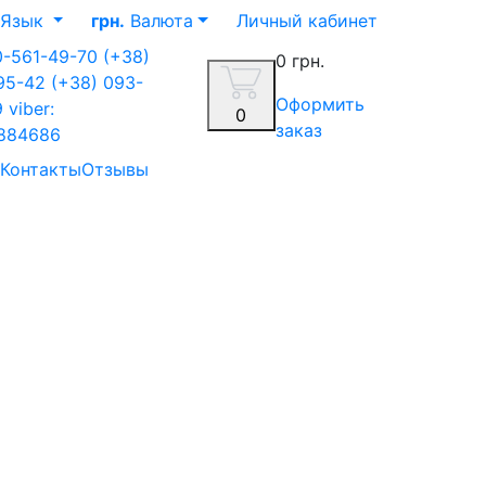
Язык
грн.
Валюта
Личный кабинет
0-561-49-70
(+38)
0 грн.
-95-42
(+38) 093-
Оформить
9
viber:
0
заказ
884686
Контакты
Отзывы