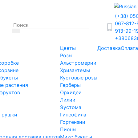
(+38) 05
067-812
913-99-1
+380683
Цветы
Доставка
Оплата
Розы
коробке
Альстромерии
корзине
Хризантемы
 букеты
Кустовые розы
е растения
Герберы
фруктов
Орхидеи
Лилии
Эустома
грушки
Гипсофила
Гортензии
Пионы
одная доставка цветов
Микс букеты