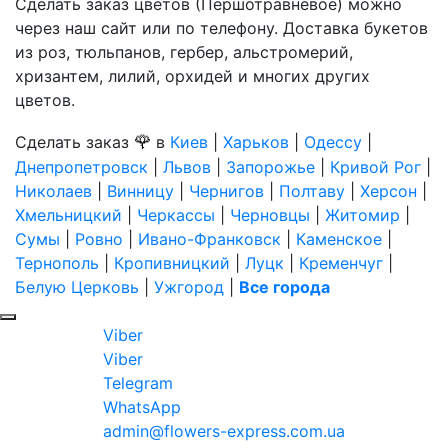
Сделать заказ цветов (Першотравневое) можно
через наш сайт или по телефону. Доставка букетов
из роз, тюльпанов, гербер, альстромерий,
хризантем, лилий, орхидей и многих других
цветов.
🌹
Сделать заказ
в
Киев
|
Харьков
|
Одессу
|
Днепропетровск
|
Львов
|
Запорожье
|
Кривой Рог
|
Николаев
|
Винницу
|
Чернигов
|
Полтаву
|
Херсон
|
Хмельницкий
|
Черкассы
|
Черновцы
|
Житомир
|
Сумы
|
Ровно
|
Ивано-Франковск
|
Каменское
|
Тернополь
|
Кропивницкий
|
Луцк
|
Кременчуг
|
Белую Церковь
|
Ужгород
|
Все города
Viber
Viber
Telegram
WhatsApp
admin@flowers-express.com.ua