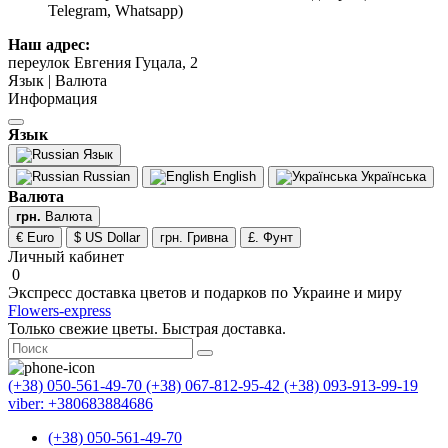
Telegram, Whatsapp)
Наш адрес:
переулок Евгения Гуцала, 2
Язык | Валюта
Информация
Язык
Язык
Russian
English
Українська
Валюта
грн.
Валюта
€ Euro
$ US Dollar
грн. Гривна
£. Фунт
Личный кабинет
0
Экспресс доставка цветов и подарков по Украине и миру
Flowers-express
Только свежие цветы. Быстрая доставка.
(+38) 050-561-49-70
(+38) 067-812-95-42
(+38) 093-913-99-19
viber: +380683884686
(+38) 050-561-49-70