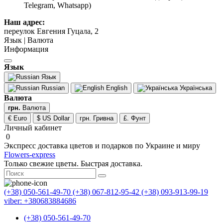
Telegram, Whatsapp)
Наш адрес:
переулок Евгения Гуцала, 2
Язык | Валюта
Информация
Язык
Язык
Russian
English
Українська
Валюта
грн.
Валюта
€ Euro
$ US Dollar
грн. Гривна
£. Фунт
Личный кабинет
0
Экспресс доставка цветов и подарков по Украине и миру
Flowers-express
Только свежие цветы. Быстрая доставка.
(+38) 050-561-49-70
(+38) 067-812-95-42
(+38) 093-913-99-19
viber: +380683884686
(+38) 050-561-49-70