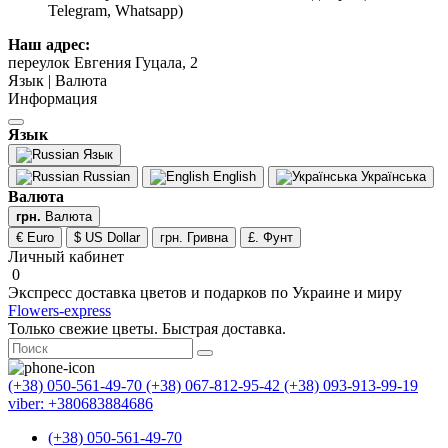
Telegram, Whatsapp)
Наш адрес:
переулок Евгения Гуцала, 2
Язык | Валюта
Информация
Язык
Язык
Russian
English
Українська
Валюта
грн.
Валюта
€ Euro
$ US Dollar
грн. Гривна
£. Фунт
Личный кабинет
0
Экспресс доставка цветов и подарков по Украине и миру
Flowers-express
Только свежие цветы. Быстрая доставка.
(+38) 050-561-49-70
(+38) 067-812-95-42
(+38) 093-913-99-19
viber: +380683884686
(+38) 050-561-49-70