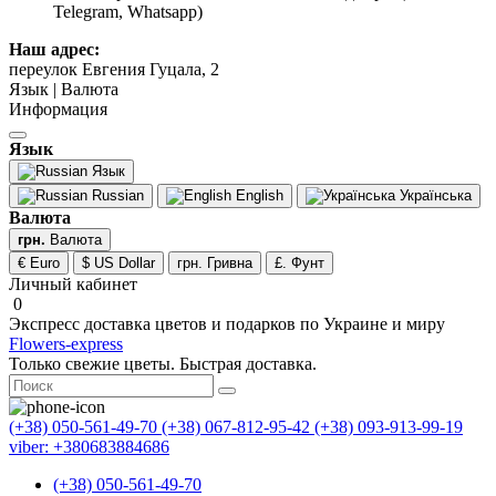
Telegram, Whatsapp)
Наш адрес:
переулок Евгения Гуцала, 2
Язык | Валюта
Информация
Язык
Язык
Russian
English
Українська
Валюта
грн.
Валюта
€ Euro
$ US Dollar
грн. Гривна
£. Фунт
Личный кабинет
0
Экспресс доставка цветов и подарков по Украине и миру
Flowers-express
Только свежие цветы. Быстрая доставка.
(+38) 050-561-49-70
(+38) 067-812-95-42
(+38) 093-913-99-19
viber: +380683884686
(+38) 050-561-49-70