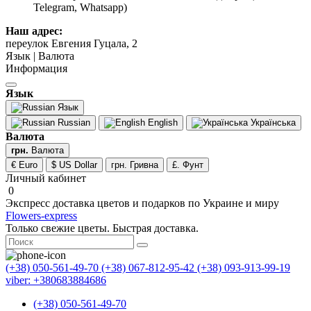
Telegram, Whatsapp)
Наш адрес:
переулок Евгения Гуцала, 2
Язык | Валюта
Информация
Язык
Язык
Russian
English
Українська
Валюта
грн.
Валюта
€ Euro
$ US Dollar
грн. Гривна
£. Фунт
Личный кабинет
0
Экспресс доставка цветов и подарков по Украине и миру
Flowers-express
Только свежие цветы. Быстрая доставка.
(+38) 050-561-49-70
(+38) 067-812-95-42
(+38) 093-913-99-19
viber: +380683884686
(+38) 050-561-49-70