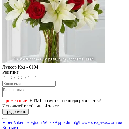
Луксор Код - 0194
Рейтинг
Примечание:
HTML разметка не поддерживается!
Используйте обычный текст.
Продолжить
Viber
Viber
Telegram
WhatsApp
admin@flowers-express.com.ua
Контакты