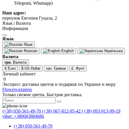
Telegram, Whatsapp)
Наш адрес:
переулок Евгения Гуцала, 2
Язык | Валюта
Информация
Язык
Язык
Russian
English
Українська
Валюта
грн.
Валюта
€ Euro
$ US Dollar
грн. Гривна
£. Фунт
Личный кабинет
0
Экспресс доставка цветов и подарков по Украине и миру
Flowers-express
Только свежие цветы. Быстрая доставка.
(+38) 050-561-49-70
(+38) 067-812-95-42
(+38) 093-913-99-19
viber: +380683884686
(+38) 050-561-49-70