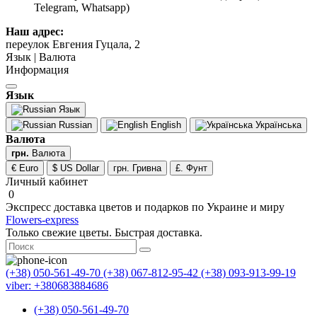
Telegram, Whatsapp)
Наш адрес:
переулок Евгения Гуцала, 2
Язык | Валюта
Информация
Язык
Язык
Russian
English
Українська
Валюта
грн.
Валюта
€ Euro
$ US Dollar
грн. Гривна
£. Фунт
Личный кабинет
0
Экспресс доставка цветов и подарков по Украине и миру
Flowers-express
Только свежие цветы. Быстрая доставка.
(+38) 050-561-49-70
(+38) 067-812-95-42
(+38) 093-913-99-19
viber: +380683884686
(+38) 050-561-49-70