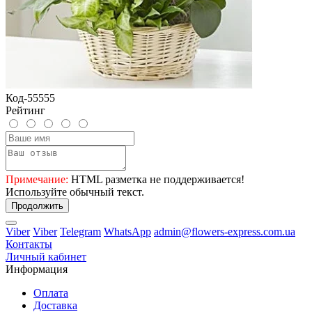
Код-55555
Рейтинг
Примечание:
HTML разметка не поддерживается!
Используйте обычный текст.
Продолжить
Viber
Viber
Telegram
WhatsApp
admin@flowers-express.com.ua
Контакты
Личный кабинет
Информация
Оплата
Доставка