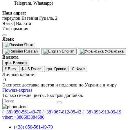
Telegram, Whatsapp)
Наш адрес:
переулок Евгения Гуцала, 2
Язык | Валюта
Информация
Язык
Язык
Russian
English
Українська
Валюта
грн.
Валюта
€ Euro
$ US Dollar
грн. Гривна
£. Фунт
Личный кабинет
0
Экспресс доставка цветов и подарков по Украине и миру
Flowers-express
Только свежие цветы. Быстрая доставка.
(+38) 050-561-49-70
(+38) 067-812-95-42
(+38) 093-913-99-19
viber: +380683884686
(+38) 050-561-49-70