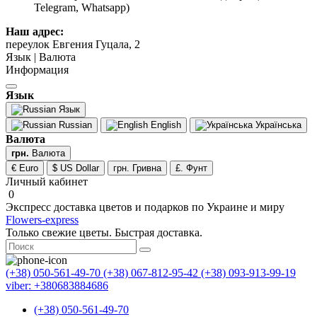
Telegram, Whatsapp)
Наш адрес:
переулок Евгения Гуцала, 2
Язык | Валюта
Информация
Язык
Язык
Russian
English
Українська
Валюта
грн.
Валюта
€ Euro
$ US Dollar
грн. Гривна
£. Фунт
Личный кабинет
0
Экспресс доставка цветов и подарков по Украине и миру
Flowers-express
Только свежие цветы. Быстрая доставка.
(+38) 050-561-49-70
(+38) 067-812-95-42
(+38) 093-913-99-19
viber: +380683884686
(+38) 050-561-49-70