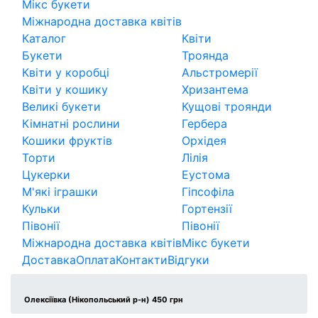
Мікс букети
Міжнародна доставка квітів
Каталог
Квіти
Букети
Троянда
Квіти у коробці
Альстромерії
Квіти у кошику
Хризантема
Великі букети
Кущові троянди
Кімнатні рослини
Гербера
Кошики фруктів
Орхідея
Торти
Лілія
Цукерки
Еустома
М'які іграшки
Гіпсофіла
Кульки
Гортензії
Півонії
Півонії
Міжнародна доставка квітів
Мікс букети
Доставка
Оплата
Контакти
Відгуки
Олексіївка (Нікопольський р-н) 450 грн