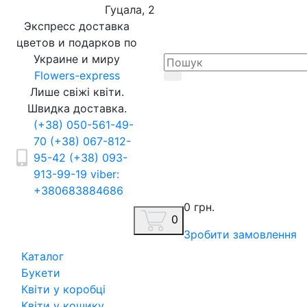
Гуцала, 2
Экспресс доставка
цветов и подарков по
Украине и миру
Flowers-express
Лише свіжі квіти.
Швидка доставка.
(+38) 050-561-49-
70
(+38) 067-812-
95-42
(+38) 093-
913-99-19
viber:
+380683884686
0 грн.
0
Зробити замовлення
Каталог
Букети
Квіти у коробці
Квіти у кошику