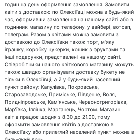
годин на день оформлення замовлення.
Замовити
квіти з доставкою по Олексіївці можна в будь-який
час, оформивши замовлення на нашому сайті або в
годинник магазину по телефону, у вайбері, вотсап,
телеграм.
Разом з квітами можна замовити з
доставкою до Олексіївки також торт, м'яку
іграшку, коробку цукерки, кошик з фруктами та
інші подарунки, представлені на нашому сайті.
Співробітники нашого квіткового магазину можуть
також швидко організувати доставку букету не
тільки в Олексіївці, а й у будь-який населений
пункт району: Капулівка, Покровське,
Старозаводське, Приміське, Південне, Воля,
Придніпровське, Кам'янське, Червоногригорівка,
Мар'ївка, Іллінка, Марганець, Чортом.
Магазин
квітів працює щодня з 8.30 до 21.00, тому
оформити замовлення квітів з доставкою в
Олексіївку або прилеглий населений пункт можна в
будь-який день.