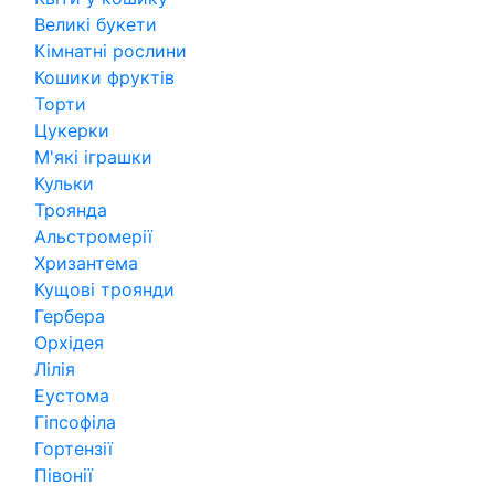
Великі букети
Кімнатні рослини
Кошики фруктів
Торти
Цукерки
М'які іграшки
Кульки
Троянда
Альстромерії
Хризантема
Кущові троянди
Гербера
Орхідея
Лілія
Еустома
Гіпсофіла
Гортензії
Півонії