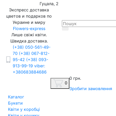
Гуцала, 2
Экспресс доставка
цветов и подарков по
Украине и миру
Flowers-express
Лише свіжі квіти.
Швидка доставка.
(+38) 050-561-49-
70
(+38) 067-812-
95-42
(+38) 093-
913-99-19
viber:
+380683884686
0 грн.
0
Зробити замовлення
Каталог
Букети
Квіти у коробці
Квіти у кошику