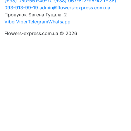
(+38) 050-561-49-70
(+38) 067-812-95-42
(+38)
093-913-99-19
admin@flowers-express.com.ua
Провулок Євгена Гуцала, 2
Viber
Viber
Telegram
Whatsapp
Flowers-express.com.ua © 2026