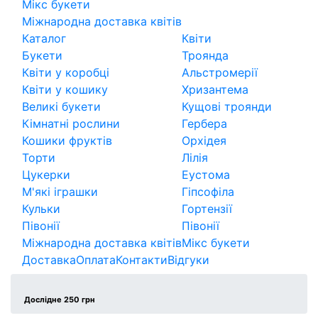
Мікс букети
Міжнародна доставка квітів
Каталог
Квіти
Букети
Троянда
Квіти у коробці
Альстромерії
Квіти у кошику
Хризантема
Великі букети
Кущові троянди
Кімнатні рослини
Гербера
Кошики фруктів
Орхідея
Торти
Лілія
Цукерки
Еустома
М'які іграшки
Гіпсофіла
Кульки
Гортензії
Півонії
Півонії
Міжнародна доставка квітів
Мікс букети
Доставка
Оплата
Контакти
Відгуки
Дослідне 250 грн