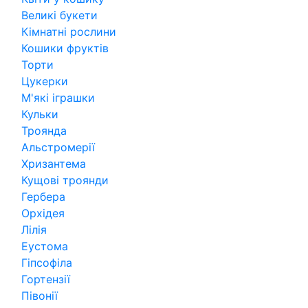
Великі букети
Кімнатні рослини
Кошики фруктів
Торти
Цукерки
М'які іграшки
Кульки
Троянда
Альстромерії
Хризантема
Кущові троянди
Гербера
Орхідея
Лілія
Еустома
Гіпсофіла
Гортензії
Півонії