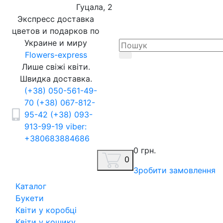
Гуцала, 2
Экспресс доставка
цветов и подарков по
Украине и миру
Flowers-express
Лише свіжі квіти.
Швидка доставка.
(+38) 050-561-49-
70
(+38) 067-812-
95-42
(+38) 093-
913-99-19
viber:
+380683884686
0 грн.
0
Зробити замовлення
Каталог
Букети
Квіти у коробці
Квіти у кошику