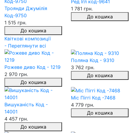
Ред Ігл код-9641
Троянди Джумілія
1 781 грн.
Код-9750
До кошика
1 515 грн.
До кошика
Квіткові композиції
- Переглянути всі
Поляна Код - 9310
Рожеве диво Код - 1219
3 762 грн.
2 970 грн.
До кошика
До кошика
Міс Піггі Код -7468
Вишуканість Код -
4 779 грн.
14001
До кошика
4 457 грн.
До кошика