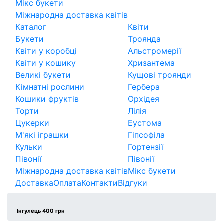
Мікс букети
Міжнародна доставка квітів
Каталог
Квіти
Букети
Троянда
Квіти у коробці
Альстромерії
Квіти у кошику
Хризантема
Великі букети
Кущові троянди
Кімнатні рослини
Гербера
Кошики фруктів
Орхідея
Торти
Лілія
Цукерки
Еустома
М'які іграшки
Гіпсофіла
Кульки
Гортензії
Півонії
Півонії
Міжнародна доставка квітів
Мікс букети
Доставка
Оплата
Контакти
Відгуки
Інгулець 400 грн