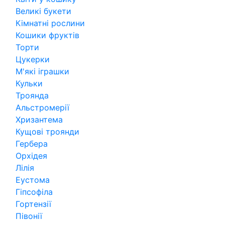
Великі букети
Кімнатні рослини
Кошики фруктів
Торти
Цукерки
М'які іграшки
Кульки
Троянда
Альстромерії
Хризантема
Кущові троянди
Гербера
Орхідея
Лілія
Еустома
Гіпсофіла
Гортензії
Півонії