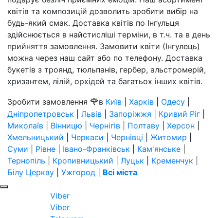
квітів та композицій дозволить зробити вибір на
будь-який смак. Доставка квітів по Інгульця
здійснюється в найстисліші терміни, в т.ч. та в день
прийняття замовлення. Замовити квіти (Інгулець)
можна через наш сайт або по телефону. Доставка
букетів з троянд, тюльпанів, гербер, альстромерій,
хризантем, лілій, орхідей та багатьох інших квітів.
🌹
Зробити замовлення
в
Київ
|
Харків
|
Одесу
|
Дніпропетровськ
|
Львів
|
Запоріжжя
|
Кривий Ріг
|
Миколаїв
|
Вінницю
|
Чернігів
|
Полтаву
|
Херсон
|
Хмельницький
|
Черкаси
|
Чернівці
|
Житомир
|
Суми
|
Рівне
|
Івано-Франківськ
|
Кам'янське
|
Тернопіль
|
Кропивницький
|
Луцьк
|
Кременчук
|
Білу Церкву
|
Ужгород
|
Всі міста
Viber
Viber