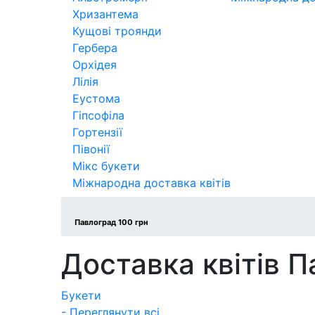
Хризантема
Кущові троянди
Гербера
Орхідея
Лілія
Еустома
Гіпсофіла
Гортензії
Півонії
Мікс букети
Міжнародна доставка квітів
Павлоград 100 грн
Доставка квітів 
Букети
- Переглянути всі