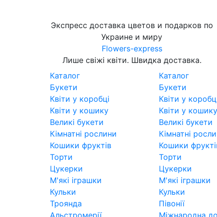
Экспресс доставка цветов и подарков по
Украине и миру
Flowers-express
Лише свіжі квіти. Швидка доставка.
Каталог
Каталог
Букети
Букети
Квіти у коробці
Квіти у коробц
Квіти у кошику
Квіти у кошик
Великі букети
Великі букети
Кімнатні рослини
Кімнатні росл
Кошики фруктів
Кошики фрукті
Торти
Торти
Цукерки
Цукерки
М'які іграшки
М'які іграшки
Кульки
Кульки
Троянда
Півонії
Альстромерії
Міжнародна до