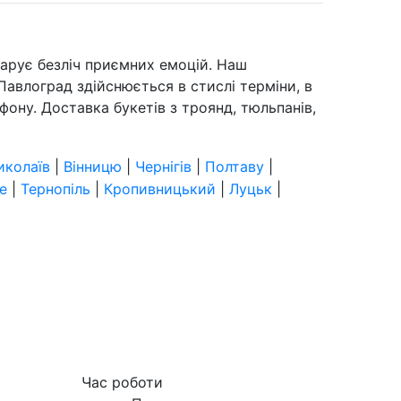
дарує безліч приємних емоцій. Наш
Павлоград здійснюється в стислі терміни, в
фону. Доставка букетів з троянд, тюльпанів,
иколаїв
|
Вінницю
|
Чернігів
|
Полтаву
|
е
|
Тернопіль
|
Кропивницький
|
Луцьк
|
Час роботи