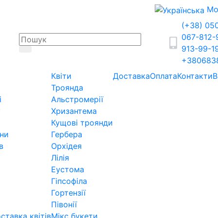
Мо
(+38) 05
067-812
913-99-1
+380683
Квіти
Доставка
Оплата
Контакти
В
Троянда
і
Альстромерії
у
Хризантема
Кущові троянди
ини
Гербера
в
Орхідея
Лілія
Еустома
Гіпсофіла
Гортензії
Півонії
ставка квітів
Мікс букети