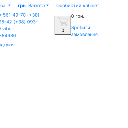
ва
грн.
Валюта
Особистий кабінет
0-561-49-70
(+38)
0 грн.
-95-42
(+38) 093-
Зробити
9
viber:
0
замовлення
884686
ідгуки