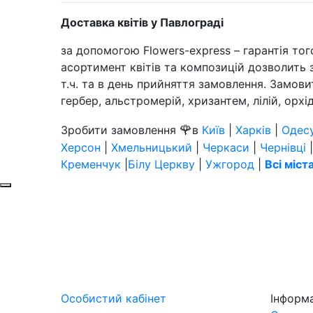
Доставка квітів у Павлограді
за допомогою Flowers-express – гарантія то
асортимент квітів та композицій дозволить з
т.ч. та в день прийняття замовлення. Замови
гербер, альстромерій, хризантем, лілій, орхід
🌹
Зробити замовлення
в
Київ
|
Харків
|
Одес
Херсон
|
Хмельницький
|
Черкаси
|
Чернівці
Кременчук
|
Білу Церкву
|
Ужгород
|
Всі міст
Особистий кабінет
Інформ