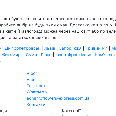
го, що букет потрапить до адресата точно вчасно та по
робити вибір на будь-який смак. Доставка квітів по м. 
ти квіти (Павлоград) можна через наш сайт або по теле
ей та багатьох інших квітів.
у
|
Дніпропетровськ
|
Львів
|
Запоріжжя
|
Кривий Ріг
|
М
|
Житомир
|
Суми
|
Рівне
|
Івано-Франківськ
|
Кам'янськ
а
Viber
Viber
Telegram
WhatsApp
admin@flowers-express.com.ua
Контакти
ація
Категорії