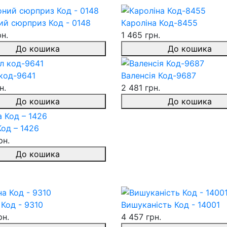
ий сюрприз Код - 0148
Кароліна Код-8455
рн.
1 465 грн.
До кошика
До кошика
 код-9641
Валенсія Код-9687
н.
2 481 грн.
До кошика
До кошика
од – 1426
рн.
До кошика
Код - 9310
Вишуканість Код - 14001
рн.
4 457 грн.