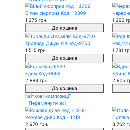
Білий сюрприз Код - 2309
Червон
1 275 грн.
1 292 г
До кошика
Троянди Джумілія Код-9750
Ред Ігл
1 515 грн.
1 781 гр
До кошика
Едем Код-9693
Єдина К
2 884 грн.
2 905 г
До кошика
Квіткові композиції
- Переглянути всі
Рожеве диво Код - 1219
Поляна 
2 970 грн.
3 762 г