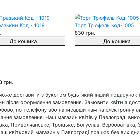
азький Код - 1019
Торт Трюфель Код-1005
.
830 грн.
До кошика
До кошика
0 грн.
може доставити з букетом будь-який інший подарунок 
дин після оформлення замовлення. Замовити квіти з до
обово, по телефону або написавши нам на електронну а
ання замовлення. Наш магазин квітів у Павлограді викон
а, Приволчанське, Троїцьке, Богуслав, Вербоватівка, З
аш квітковий магазин у Павлограді працює без вихідних