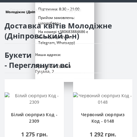
Працюємо щодня
Підтримка: 8:30 – 21:00
Оплата
Контакти
Відгуки
Молодіжне (Дніпровський р-н) 600 грн
Прийом замовлень:
Доставка квітів Молодіжне
цілодобово
На номері +380683884686 є
(Дніпровський р-н)
месенджери (Viber,
Telegram, Whatsapp)
Букети
Наша адреса:
- Переглянути всі
Провулок Євгена
Гуцала, 2
Білий сюрприз Код -
Червоний сюрприз
2309
Код - 0148
1 275 грн.
1 292 грн.