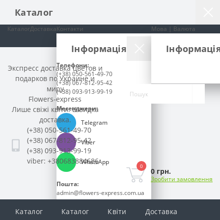
Каталог
Каталог
Доставка
Контакти
Мова | Валюта
Інформація
Інформаці
Телефони:
Экспресс доставка цветов и
(+38) 050-561-49-70
подарков по Украине и
(+38) 067-812-95-42
миру
(+38) 093-913-99-19
Flowers-express
Месенджери:
Лише свіжі квіти. Швидка
доставка.
Telegram
(+38) 050-561-49-70
(+38) 067-812-95-42
Viber
(+38) 093-913-99-19
viber: +380683884686
WhatsApp
0
0 грн.
Зробити замовлення
Пошта:
admin@flowers-express.com.ua
Час роботи:
Каталог
Каталог
Квіти
Доставка