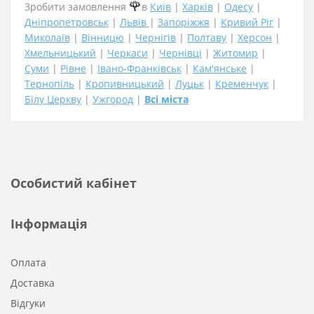
🌹
Зробити замовлення
в
Київ
|
Харків
|
Одесу
|
Дніпропетровськ
|
Львів
|
Запоріжжя
|
Кривий Ріг
|
Миколаїв
|
Вінницю
|
Чернігів
|
Полтаву
|
Херсон
|
Хмельницький
|
Черкаси
|
Чернівці
|
Житомир
|
Суми
|
Рівне
|
Івано-Франківськ
|
Кам'янське
|
Тернопіль
|
Кропивницький
|
Луцьк
|
Кременчук
|
Білу Церкву
|
Ужгород
|
Всі міста
Особистий кабінет
Інформація
Оплата
Доставка
Відгуки