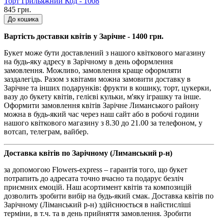
Торт Грильяжний Код - 1008
845 грн.
До кошика
Вартість доставки квітів у Зарічне - 1400 грн.
Букет може бути доставлений з нашого квіткового магазину
на будь-яку адресу в Зарічному в день оформлення
замовлення. Можливо, замовлення краще оформляти
заздалегідь. Разом з квітами можна замовити доставку в
Зарічне та інших подарунків: фрукти в кошику, торт, цукерки,
вазу до букету квітів, гелієві кульки, м'яку іграшку та інше.
Оформити замовлення квітів Зарічне Лиманського району
можна в будь-який час через наш сайт або в робочі години
нашого квіткового магазину з 8.30 до 21.00 за телефоном, у
вотсап, телеграм, вайбер.
Доставка квітів по Зарічному (Лиманський р-н)
за допомогою Flowers-express – гарантія того, що букет
потрапить до адресата точно вчасно та подарує безліч
приємних емоцій. Наш асортимент квітів та композицій
дозволить зробити вибір на будь-який смак. Доставка квітів по
Зарічному (Ліманський р-н) здійснюється в найстисліші
терміни, в т.ч. та в день прийняття замовлення. Зробити