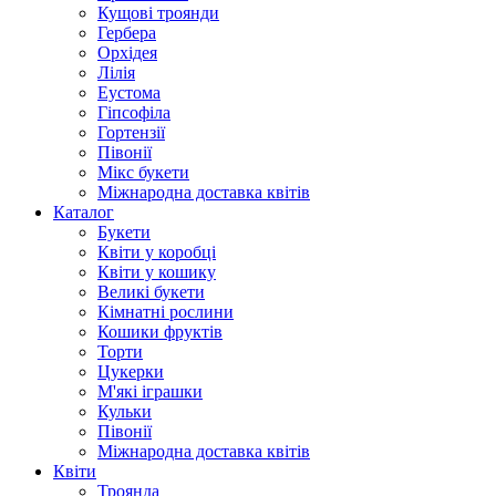
Кущові троянди
Гербера
Орхідея
Лілія
Еустома
Гіпсофіла
Гортензії
Півонії
Мікс букети
Міжнародна доставка квітів
Каталог
Букети
Квіти у коробці
Квіти у кошику
Великі букети
Кімнатні рослини
Кошики фруктів
Торти
Цукерки
М'які іграшки
Кульки
Півонії
Міжнародна доставка квітів
Квіти
Троянда