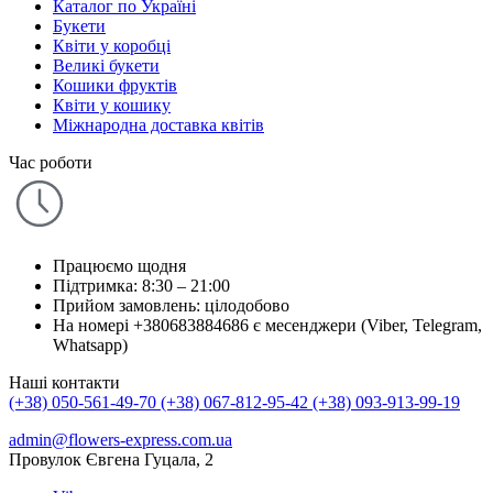
Каталог по Україні
Букети
Квіти у коробці
Великі букети
Кошики фруктів
Квіти у кошику
Міжнародна доставка квітів
Час роботи
Працюємо щодня
Підтримка: 8:30 – 21:00
Прийом замовлень: цілодобово
На номері +380683884686 є месенджери (Viber, Telegram,
Whatsapp)
Наші контакти
(+38) 050-561-49-70
(+38) 067-812-95-42
(+38) 093-913-99-19
admin@flowers-express.com.ua
Провулок Євгена Гуцала, 2