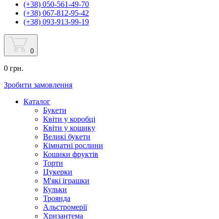
(+38) 050-561-49-70
(+38) 067-812-95-42
(+38) 093-913-99-19
0
0 грн.
Зробити замовлення
Каталог
Букети
Квіти у коробці
Квіти у кошику
Великі букети
Кімнатні рослини
Кошики фруктів
Торти
Цукерки
М'які іграшки
Кульки
Троянда
Альстромерії
Хризантема