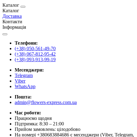
Каталог
Каталог
Доставка
Контакти
Інформація
Телефони:
(+38) 050-561-49-70
(+38) 067-812-95-42
(+38) 093-913-99-19
Месенджери:
Telegram
Viber
WhatsApp
Пошта:
admin@flowers-express.com.ua
Час роботи:
Працюємо щодня
Підтримка: 8:30 – 21:00
Прийом замовлень: цілодобово
На номері +380683884686 є месенджери (Viber, Telegram,