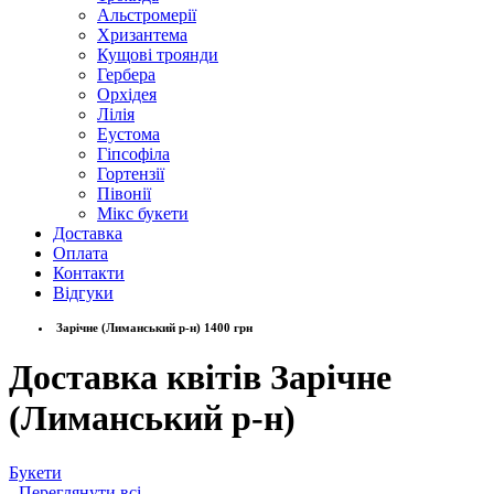
Альстромерії
Хризантема
Кущові троянди
Гербера
Орхідея
Лілія
Еустома
Гіпсофіла
Гортензії
Півонії
Мікс букети
Доставка
Оплата
Контакти
Відгуки
Зарічне (Лиманський р-н) 1400 грн
Доставка квітів Зарічне
(Лиманський р-н)
Букети
- Переглянути всі