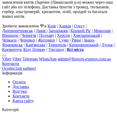
замовлення квітів (Зарічне (Ліманський р-н) можна через наш
сайт або по телефону. Доставка букетів з троянд, тюльпанів,
гербер, альстромерій, хризантем, лілій, орхідей та багатьох
інших квітів.
🌹
Зробити замовлення
в
Київ
|
Харків
|
Одесу
|
Дніпропетровськ
|
Львів
|
Запоріжжя
|
Кривий Ріг
|
Миколаїв
|
Вінницю
|
Чернігів
|
Полтаву
|
Херсон
|
Хмельницький
|
Черкаси
|
Чернівці
|
Житомир
|
Суми
|
Рівне
|
Івано-
Франківськ
|
Кам'янське
|
Тернопіль
|
Кропивницький
|
Луцьк
|
Кременчук
|
Білу Церкву
|
Ужгород
|
Всі міста
Viber
Viber
Telegram
WhatsApp
admin@flowers-express.com.ua
Контакти
Особистий кабінет
Інформація
Оплата
Доставка
Відгуки
Контакти
Карта сайту
Категорії