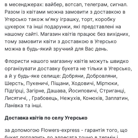
в месенджерах: вайбер, вотсап, телеграм, сигнал.
Разом із квітами можна замовити з доставкою в
Угерсько також м'яку іграшку, торт, коробку
цукерок та інші подарунки, які представлені на
нашому сайті. Магазин квітів працює без вихідних,
тому замовити квіти з доставкою в Угерсько
можна в будь-який зручний для Вас день.
Флористи нашого магазину квітів можуть швидко
організувати доставку букета не тільки в Угерсько,
а й у будь-яке селище: Добряни, Добровляни,
Шерсть, Пукеничі, Піщани, Ходовичі, Міртюки,
Підгірці, Загірне, Дашава, Йосиповичі, Стриганці,
Лисятичі, , Грабовець, Нежухів, Конюхів, Заплатин,
Ланівка та інші.
Доставка квітів по селу Угерсько
за допомогою Flowers-express - гарантія того, що
букет потрапить до адресата точно в термін і