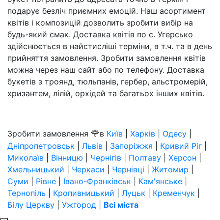
подарує безліч приємних емоцій. Наш асортимент
квітів і композицій дозволить зробити вибір на
будь-який смак. Доставка квітів по с. Угерсько
здійснюється в найстисліші терміни, в т.ч. та в день
прийняття замовлення. Зробити замовлення квітів
можна через наш сайт або по телефону. Доставка
букетів з троянд, тюльпанів, гербер, альстромерій,
хризантем, лілій, орхідей та багатьох інших квітів.
🌹
Зробити замовлення
в
Київ
|
Харків
|
Одесу
|
Дніпропетровськ
|
Львів
|
Запоріжжя
|
Кривий Ріг
|
Миколаїв
|
Вінницю
|
Чернігів
|
Полтаву
|
Херсон
|
Хмельницький
|
Черкаси
|
Чернівці
|
Житомир
|
Суми
|
Рівне
|
Івано-Франківськ
|
Кам'янське
|
Тернопіль
|
Кропивницький
|
Луцьк
|
Кременчук
|
Білу Церкву
|
Ужгород
|
Всі міста