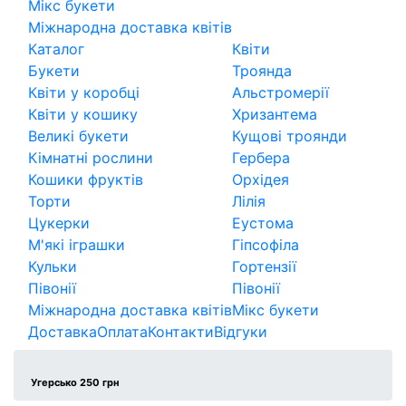
Мікс букети
Міжнародна доставка квітів
Каталог
Квіти
Букети
Троянда
Квіти у коробці
Альстромерії
Квіти у кошику
Хризантема
Великі букети
Кущові троянди
Кімнатні рослини
Гербера
Кошики фруктів
Орхідея
Торти
Лілія
Цукерки
Еустома
М'які іграшки
Гіпсофіла
Кульки
Гортензії
Півонії
Півонії
Міжнародна доставка квітів
Мікс букети
Доставка
Оплата
Контакти
Відгуки
Угерсько 250 грн