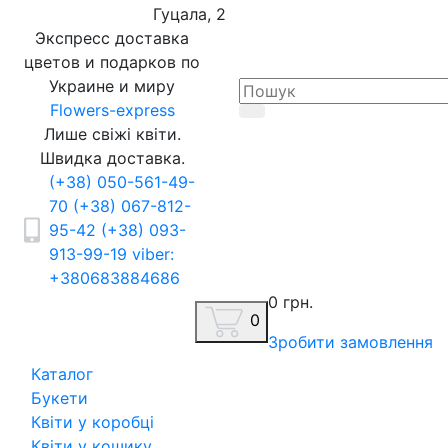
Гуцала, 2
Экспресс доставка
цветов и подарков по
Украине и миру
Flowers-express
Лише свіжі квіти.
Швидка доставка.
(+38) 050-561-49-
70
(+38) 067-812-
95-42
(+38) 093-
913-99-19
viber:
+380683884686
0 грн.
0
Зробити замовлення
Каталог
Букети
Квіти у коробці
Квіти у кошику