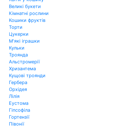
Великі букети
Кімнатні рослини
Кошики фруктів
Торти
Цукерки
М'які іграшки
Кульки
Троянда
Альстромерії
Хризантема
Кущові троянди
Гербера
Орхідея
Лілія
Еустома
Гіпсофіла
Гортензії
Півонії