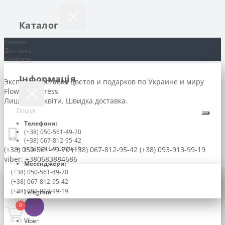
Каталог
Каталог
Доставка
Контакти
Інформація
Экспресс доставка цветов и подарков по Украине и миру
Flowers-express
Лише свіжі квіти. Швидка доставка.
Телефони:
(+38) 050-561-49-70
(+38) 067-812-95-42
(+38) 050-561-49-70
(+38) 093-913-99-19
(+38) 067-812-95-42
(+38) 093-913-99-19
viber: +380683884686
Месенджери:
(+38) 050-561-49-70
(+38) 067-812-95-42
(+38) 093-913-99-19
Telegram
0
Viber