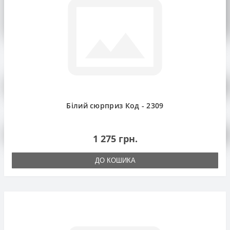
Мова
Мова
Russian
English
Українська
Валюта
Білий сюрприз Код - 2309
грн.
Валюта
€ Euro
$ US Dollar
грн. Гривна
£. Фунт
1 275 грн.
Особистий кабінет
0
ДО КОШИКА