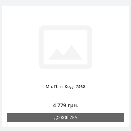
Міс Піггі Код -7468
4 779 грн.
ДО КОШИКА