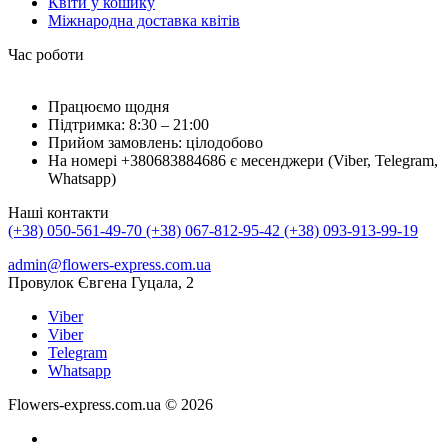
Квіти у кошику
Міжнародна доставка квітів
Час роботи
Працюємо щодня
Підтримка: 8:30 – 21:00
Прийом замовлень: цілодобово
На номері +380683884686 є месенджери (Viber, Telegram,
Whatsapp)
Наші контакти
(+38) 050-561-49-70
(+38) 067-812-95-42
(+38) 093-913-99-19
admin@flowers-express.com.ua
Провулок Євгена Гуцала, 2
Viber
Viber
Telegram
Whatsapp
Flowers-express.com.ua © 2026