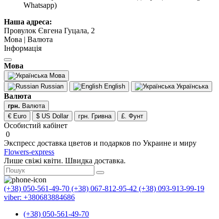
Whatsapp)
Наша адреса:
Провулок Євгена Гуцала, 2
Мова | Валюта
Інформація
Мова
Мова
Russian
English
Українська
Валюта
грн.
Валюта
€ Euro
$ US Dollar
грн. Гривна
£. Фунт
Особистий кабінет
0
Экспресс доставка цветов и подарков по Украине и миру
Flowers-express
Лише свіжі квіти. Швидка доставка.
(+38) 050-561-49-70
(+38) 067-812-95-42
(+38) 093-913-99-19
viber: +380683884686
(+38) 050-561-49-70