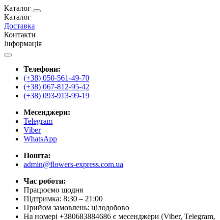
Каталог
Каталог
Доставка
Контакти
Інформація
Телефони:
(+38) 050-561-49-70
(+38) 067-812-95-42
(+38) 093-913-99-19
Месенджери:
Telegram
Viber
WhatsApp
Пошта:
admin@flowers-express.com.ua
Час роботи:
Працюємо щодня
Підтримка: 8:30 – 21:00
Прийом замовлень: цілодобово
На номері +380683884686 є месенджери (Viber, Telegram,