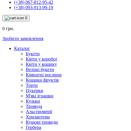
(+38) 067-812-95-42
(+38) 093-913-99-19
0
0 грн.
Зробити замовлення
Каталог
Букети
Квіти у коробці
Квіти у кошику
Великі букети
Кімнатні рослини
Кошики фруктів
Торти
Цукерки
М'які іграшки
Кульки
Троянда
Альстромерії
Хризантема
Кущові троянди
Гербера