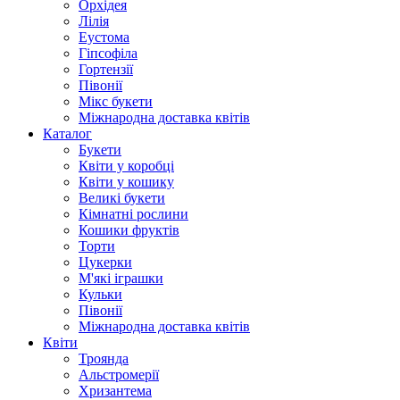
Орхідея
Лілія
Еустома
Гіпсофіла
Гортензії
Півонії
Мікс букети
Міжнародна доставка квітів
Каталог
Букети
Квіти у коробці
Квіти у кошику
Великі букети
Кімнатні рослини
Кошики фруктів
Торти
Цукерки
М'які іграшки
Кульки
Півонії
Міжнародна доставка квітів
Квіти
Троянда
Альстромерії
Хризантема