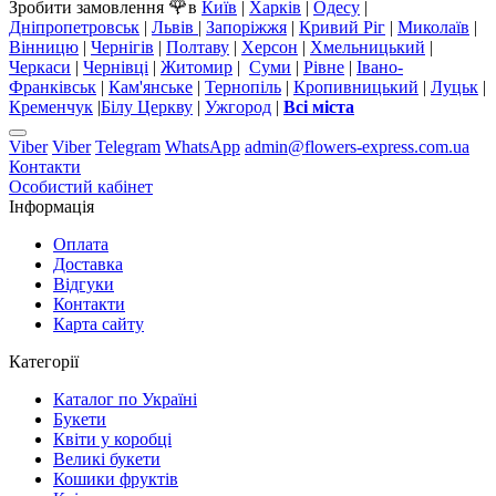
🌹
Зробити замовлення
в
Київ
|
Харків
|
Одесу
|
Дніпропетровськ
|
Львів
|
Запоріжжя
|
Кривий Ріг
|
Миколаїв
|
Вінницю
|
Чернігів
|
Полтаву
|
Херсон
|
Хмельницький
|
Черкаси
|
Чернівці
|
Житомир
|
Суми
|
Рівне
|
Івано-
Франківськ
|
Кам'янське
|
Тернопіль
|
Кропивницький
|
Луцьк
|
Кременчук
|
Білу Церкву
|
Ужгород
|
Всі міста
Viber
Viber
Telegram
WhatsApp
admin@flowers-express.com.ua
Контакти
Особистий кабінет
Інформація
Оплата
Доставка
Відгуки
Контакти
Карта сайту
Категорії
Каталог по Україні
Букети
Квіти у коробці
Великі букети
Кошики фруктів