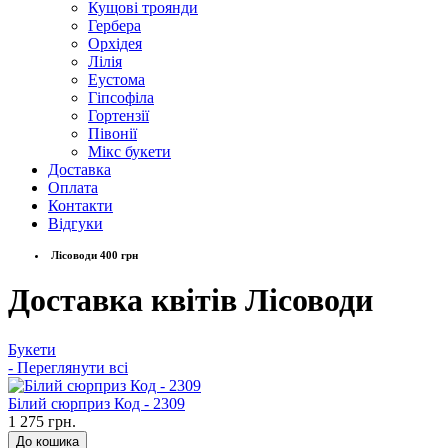
Кущові троянди
Гербера
Орхідея
Лілія
Еустома
Гіпсофіла
Гортензії
Півонії
Мікс букети
Доставка
Оплата
Контакти
Відгуки
Лісоводи 400 грн
Доставка квітів Лісоводи
Букети
- Переглянути всі
Білий сюрприз Код - 2309
1 275 грн.
До кошика