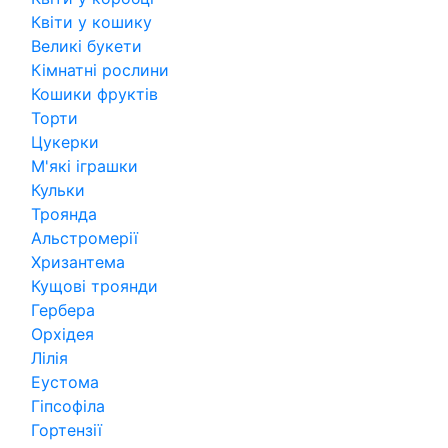
Квіти у кошику
Великі букети
Кімнатні рослини
Кошики фруктів
Торти
Цукерки
М'які іграшки
Кульки
Троянда
Альстромерії
Хризантема
Кущові троянди
Гербера
Орхідея
Лілія
Еустома
Гіпсофіла
Гортензії