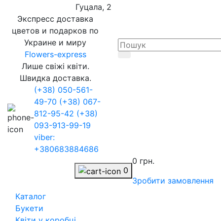
Гуцала, 2
Экспресс доставка
цветов и подарков по
Украине и миру
Flowers-express
Лише свіжі квіти.
Швидка доставка.
(+38) 050-561-
49-70
(+38) 067-
812-95-42
(+38)
093-913-99-19
viber:
+380683884686
0 грн.
0
Зробити замовлення
Каталог
Букети
Квіти у коробці