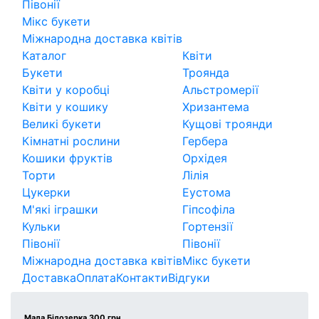
Півонії
Мікс букети
Міжнародна доставка квітів
Каталог
Квіти
Букети
Троянда
Квіти у коробці
Альстромерії
Квіти у кошику
Хризантема
Великі букети
Кущові троянди
Кімнатні рослини
Гербера
Кошики фруктів
Орхідея
Торти
Лілія
Цукерки
Еустома
М'які іграшки
Гіпсофіла
Кульки
Гортензії
Півонії
Півонії
Міжнародна доставка квітів
Мікс букети
Доставка
Оплата
Контакти
Відгуки
Мала Білозерка 300 грн