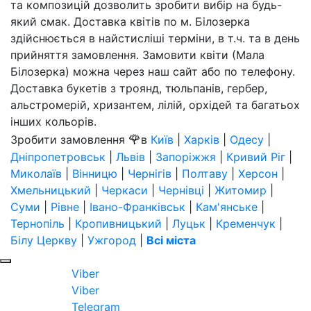
та композицій дозволить зробити вибір на будь-
який смак. Доставка квітів по м. Білозерка
здійснюється в найстисліші терміни, в т.ч. та в день
прийняття замовлення. Замовити квіти (Мала
Білозерка) можна через наш сайт або по телефону.
Доставка букетів з троянд, тюльпанів, гербер,
альстромерій, хризантем, лілій, орхідей та багатьох
інших кольорів.
🌹
Зробити замовлення
в
Київ
|
Харків
|
Одесу
|
Дніпропетровськ
|
Львів
|
Запоріжжя
|
Кривий Ріг
|
Миколаїв
|
Вінницю
|
Чернігів
|
Полтаву
|
Херсон
|
Хмельницький
|
Черкаси
|
Чернівці
|
Житомир
|
Суми
|
Рівне
|
Івано-Франківськ
|
Кам'янське
|
Тернопіль
|
Кропивницький
|
Луцьк
|
Кременчук
|
Білу Церкву
|
Ужгород
|
Всі міста
Viber
Viber
Telegram