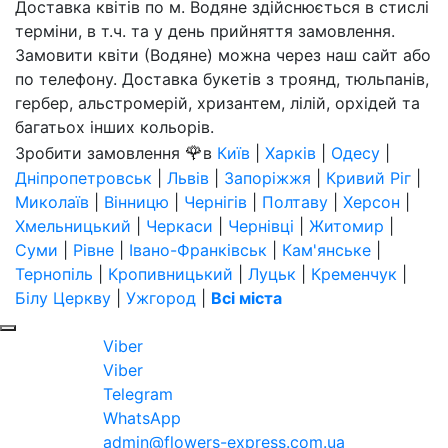
Доставка квітів по м. Водяне здійснюється в стислі
терміни, в т.ч. та у день прийняття замовлення.
Замовити квіти (Водяне) можна через наш сайт або
по телефону. Доставка букетів з троянд, тюльпанів,
гербер, альстромерій, хризантем, лілій, орхідей та
багатьох інших кольорів.
🌹
Зробити замовлення
в
Київ
|
Харків
|
Одесу
|
Дніпропетровськ
|
Львів
|
Запоріжжя
|
Кривий Ріг
|
Миколаїв
|
Вінницю
|
Чернігів
|
Полтаву
|
Херсон
|
Хмельницький
|
Черкаси
|
Чернівці
|
Житомир
|
Суми
|
Рівне
|
Івано-Франківськ
|
Кам'янське
|
Тернопіль
|
Кропивницький
|
Луцьк
|
Кременчук
|
Білу Церкву
|
Ужгород
|
Всі міста
Viber
Viber
Telegram
WhatsApp
admin@flowers-express.com.ua