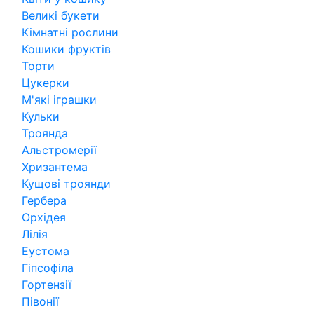
Великі букети
Кімнатні рослини
Кошики фруктів
Торти
Цукерки
М'які іграшки
Кульки
Троянда
Альстромерії
Хризантема
Кущові троянди
Гербера
Орхідея
Лілія
Еустома
Гіпсофіла
Гортензії
Півонії