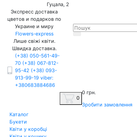
Гуцала, 2
Экспресс доставка
цветов и подарков по
Украине и миру
Flowers-express
Лише свіжі квіти.
Швидка доставка.
(+38) 050-561-49-
70
(+38) 067-812-
95-42
(+38) 093-
913-99-19
viber:
+380683884686
0 грн.
0
Зробити замовлення
Каталог
Букети
Квіти у коробці
Квіти у кошику