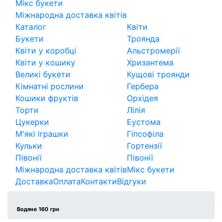
Мікс букети
Міжнародна доставка квітів
Каталог
Квіти
Букети
Троянда
Квіти у коробці
Альстромерії
Квіти у кошику
Хризантема
Великі букети
Кущові троянди
Кімнатні рослини
Гербера
Кошики фруктів
Орхідея
Торти
Лілія
Цукерки
Еустома
М'які іграшки
Гіпсофіла
Кульки
Гортензії
Півонії
Півонії
Міжнародна доставка квітів
Мікс букети
Доставка
Оплата
Контакти
Відгуки
Водяне 160 грн